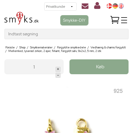
Smykke-DIY
Indtast søgning
Forside
/
Shop
/
Smykkematerialer
/
Forgyldte smykkedele
/
Vedhæng & charms forgyldt
/
Mellemled, lyserød zirkon, 2 øjer, firkant, forgyldt sølv, 9x2x2,5 mm, 2 stk
Køb
+
-