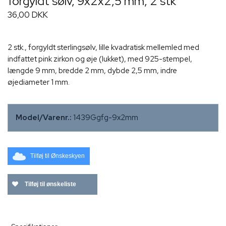
forgyldt sølv, 9x2x2,5 mm, 2 stk
36,00 DKK
2 stk., forgyldt sterlingsølv, lille kvadratisk mellemled med
indfattet pink zirkon og øje (lukket), med 925-stempel,
længde 9 mm, bredde 2 mm, dybde 2,5 mm, indre
øjediameter 1 mm.
Model/Varenr.:
1439Ggfg-9x2mm
Tilføj til Ønskeskyen
Tilføj til ønskeliste