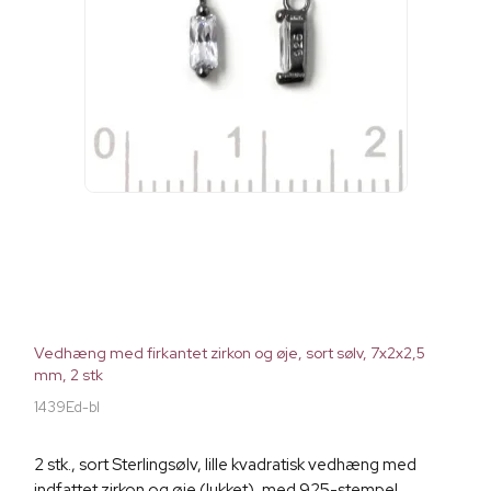
Vedhæng med firkantet zirkon og øje, sort sølv, 7x2x2,5
mm, 2 stk
1439Ed-bl
2 stk., sort Sterlingsølv, lille kvadratisk vedhæng med
indfattet zirkon og øje (lukket), med 925-stempel,