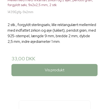
Mellemled med firkantet zirkon og 2 øjer, peridot grøn,
forgyldt sølv, 9x2x2,5 mm, 2 stk
1439Egfg-9x2mm
2 stk., forgyldt sterlingsølv, lille rektangulært mellemled
med indfattet zirkon og øje (lukket), peridot grøn, med
925-stempel, længde 9 mm, bredde 2 mm, dybde
2,5 mm, indre øjediameter 1 mm.
33,00 DKK
Vis produkt