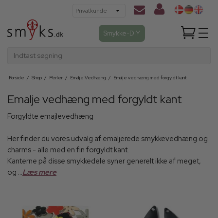
Smykke-DIY
Indtast søgning
Forside
/
Shop
/
Perler
/
Emalje Vedhæng
/
Emalje vedhæng med forgyldt kant
Emalje vedhæng med forgyldt kant
Forgyldte emajlevedhæng
Her finder du vores udvalg af emaljerede smykkevedhæng og
charms - alle med en fin forgyldt kant.
Kanterne på disse smykkedele syner generelt ikke af meget,
og ...
Læs mere