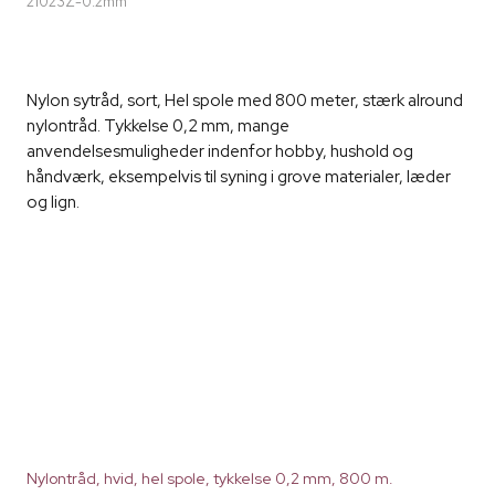
21023Z-0.2mm
Nylon sytråd, sort, Hel spole med 800 meter, stærk alround
nylontråd. Tykkelse 0,2 mm, mange
anvendelsesmuligheder indenfor hobby, hushold og
håndværk, eksempelvis til syning i grove materialer, læder
og lign.
Nylontråd, hvid, hel spole, tykkelse 0,2 mm, 800 m.