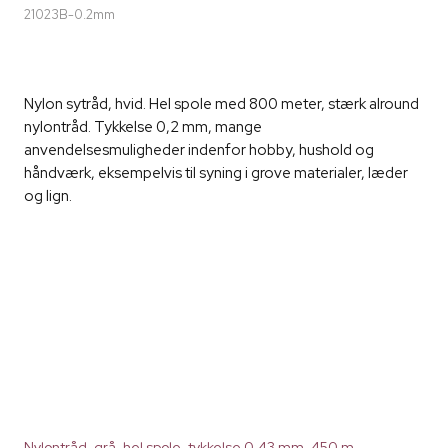
21023B-0.2mm
Nylon sytråd, hvid. Hel spole med 800 meter, stærk alround
nylontråd. Tykkelse 0,2 mm, mange
anvendelsesmuligheder indenfor hobby, hushold og
håndværk, eksempelvis til syning i grove materialer, læder
og lign.
Nylontråd, grå, hel spole, tykkelse 0,43 mm, 450 m.