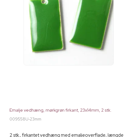
Emalje vedhæng, mørkgrøn firkant, 23x14mm, 2 stk.
009558U-23mm
2 stk., firkantet vedhæng med emaljeoverflade, længde