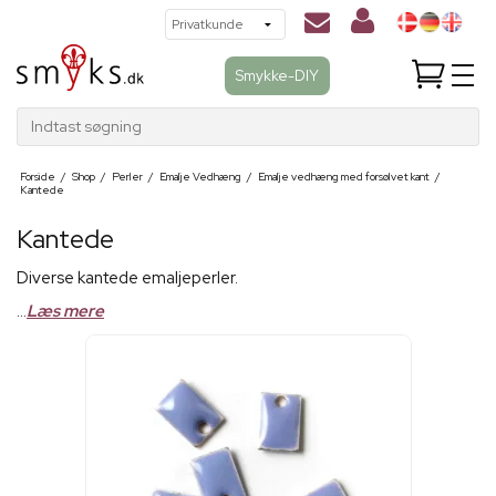
Smykke-DIY
Indtast søgning
Forside
/
Shop
/
Perler
/
Emalje Vedhæng
/
Emalje vedhæng med forsølvet kant
/
Kantede
Kantede
Diverse kantede emaljeperler.
...
Læs mere