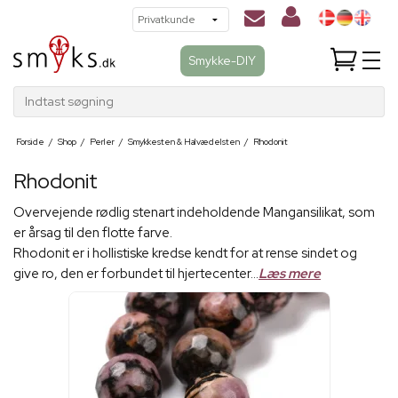
Smykke-DIY
Indtast søgning
Forside
/
Shop
/
Perler
/
Smykkesten & Halvædelsten
/
Rhodonit
Rhodonit
Overvejende rødlig stenart indeholdende Mangansilikat, som
er årsag til den flotte farve.
Rhodonit er i hollistiske kredse kendt for at rense sindet og
give ro, den er forbundet til hjertecenter...
Læs mere