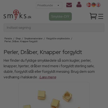
Smykke-DIY
Indtast søgning
Forside
/
Shop
/
Smykkematerialer
/
Forgyldte smykkedele
/
Perler, Dråber, Knapper forgyldt
Perler, Dråber, Knapper forgyldt
Her finder du fyldige smykkedele så som kugler, perler,
knapper, hjerter, dråber med mere i forgyldt sterling sølv,
dublé, forgyldt stål eller forgyldt messing. Brug dem som
vedhæng i halskæde...
Læs mere