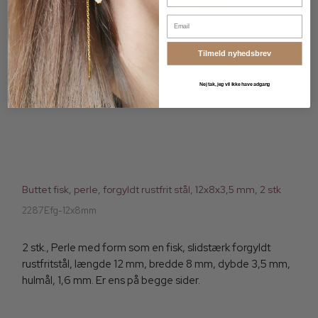
Email
Tilmeld nyhedsbrev
Nej tak, jeg vil ikke have adgang
Buttet fisk, perle, forgyldt rustfrit stål, 12x8x3,5 mm, 2 stk
2287Efg-12x8mm
2 stk., Perle med form som en fisk, slidstærk forgyldt
rustfritstål, længde 12 mm, bredde 8 mm, dybde 3,5 mm,
hulmål, 1,6 mm. Er ens på begge sider.