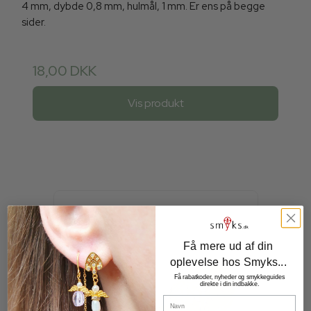
4 mm, dybde 0,8 mm, hulmål, 1 mm. Er ens på begge
sider.
18,00 DKK
Vis produkt
Få mere ud af din
oplevelse hos Smyks...
Få rabatkoder, nyheder og smykkeguides
direkte i din indbakke.
Navn