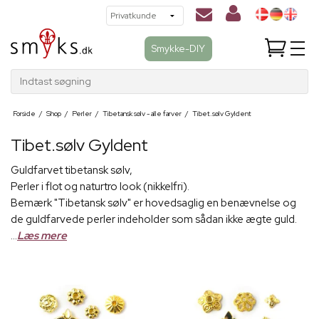
Smykke-DIY
Indtast søgning
Forside
/
Shop
/
Perler
/
Tibetansk sølv - alle farver
/
Tibet.sølv Gyldent
Tibet.sølv Gyldent
Guldfarvet tibetansk sølv,
Perler i flot og naturtro look (nikkelfri).
Bemærk "Tibetansk sølv" er hovedsaglig en benævnelse og
de guldfarvede perler indeholder som sådan ikke ægte guld.
...
Læs mere