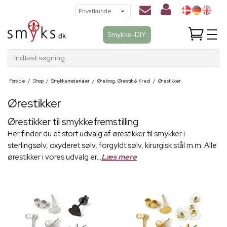
Smykke-DIY
Indtast søgning
Forside
/
Shop
/
Smykkematerialer
/
Ørekrog, Ørestik & Kreol
/
Ørestikker
Ørestikker
Ørestikker til smykkefremstilling
Her finder du et stort udvalg af ørestikker til smykker i
sterlingsølv, oxyderet sølv, forgyldt sølv, kirurgisk stål m.m. Alle
ørestikker i vores udvalg er...
Læs mere