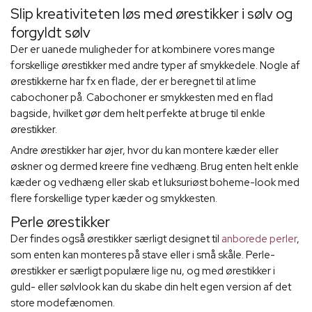
Slip kreativiteten løs med ørestikker i sølv og
forgyldt sølv
Der er uanede muligheder for at kombinere vores mange
forskellige ørestikker med andre typer af smykkedele. Nogle af
ørestikkerne har fx en flade, der er beregnet til at lime
cabochoner på. Cabochoner er smykkesten med en flad
bagside, hvilket gør dem helt perfekte at bruge til enkle
ørestikker.
Andre ørestikker har øjer, hvor du kan montere kæder eller
øskner og dermed kreere fine vedhæng. Brug enten helt enkle
kæder og vedhæng eller skab et luksuriøst boheme-look med
flere forskellige typer kæder og smykkesten.
Perle ørestikker
Der findes også ørestikker særligt designet til
anborede perler
,
som enten kan monteres på stave eller i små skåle. Perle-
ørestikker er særligt populære lige nu, og med ørestikker i
guld- eller sølvlook kan du skabe din helt egen version af det
store modefænomen.