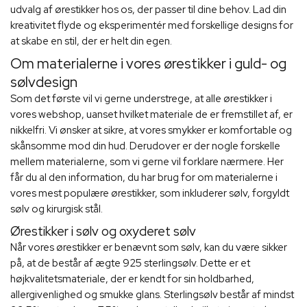
udvalg af ørestikker hos os, der passer til dine behov. Lad din
kreativitet flyde og eksperimentér med forskellige designs for
at skabe en stil, der er helt din egen.
Om materialerne i vores ørestikker i guld- og
sølvdesign
Som det første vil vi gerne understrege, at alle ørestikker i
vores webshop, uanset hvilket materiale de er fremstillet af, er
nikkelfri. Vi ønsker at sikre, at vores smykker er komfortable og
skånsomme mod din hud. Derudover er der nogle forskelle
mellem materialerne, som vi gerne vil forklare nærmere. Her
får du al den information, du har brug for om materialerne i
vores mest populære ørestikker, som inkluderer sølv, forgyldt
sølv og kirurgisk stål.
Ørestikker i sølv og oxyderet sølv
Når vores ørestikker er benævnt som sølv, kan du være sikker
på, at de består af ægte 925 sterlingsølv. Dette er et
højkvalitetsmateriale, der er kendt for sin holdbarhed,
allergivenlighed og smukke glans. Sterlingsølv består af mindst