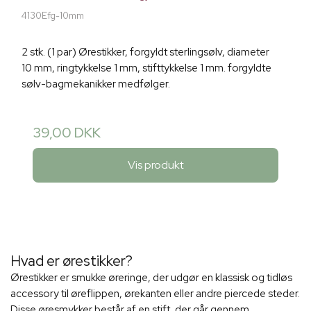
4130Efg-10mm
2 stk. (1 par) Ørestikker, forgyldt sterlingsølv, diameter
10 mm, ringtykkelse 1 mm, stifttykkelse 1 mm. forgyldte
sølv-bagmekanikker medfølger.
39,00 DKK
Vis produkt
Hvad er ørestikker?
Ørestikker er smukke øreringe, der udgør en klassisk og tidløs
accessory til øreflippen, ørekanten eller andre piercede steder.
Disse øresmykker består af en stift, der går gennem