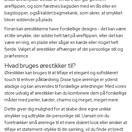
øreflippen, og som fæstnes bagsiden med en lås eller en
bagstopper, også kaldet bagmekanik, som sikrer, at smykket
bliver siddende på plads.
Foran kan ørestikkerne have forskellige designs - det kan være
et lille smykke, der sidder helt tæt på øreflippen, eller det kan
være en ring, en plade eller sågar en kæde eller noget helt
fjerde. Valget af ørestikker afhænger af din personlige stil og
præference.
Hvad bruges ørestikker til?
Ørestikker kan bruges til at tilføje et elegant og sofistikeret
touch til enhver påklædning. Disse type øreringe er yderst
alsidige og kan anvendes til forskellige anledninger. Med vores
store udvalg af ørestikker kan du kombinere dem på forskellige
måder med perler, kæder, charms og meget, meget mere.
Dette giver dig mulighed for at skabe dine egne unikke
smykker og udtrykke din personlige stil. Uanset om du
foretrækker små øreringe til et mere diskret look eller ønsker at
tilføje et statement-stykke til din samling, vil du finde et bredt