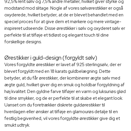
92,5% rent sølv og 7,5% andre metaller, hvilket giver styrke og
modstand mod slitage. Nogle af vores sølvørestikker er også
oxyderede, hvilket betyder, at de er blevet behandlet med en
speciel proces for at give dem et mørkere og mere vintage-
inspireret udseende. Disse ørestikker i sølv og oxyderet sølv er
perfekte til at tilføje et tidløst og elegant touch til dine
forskellige designs.
Ørestikker i guld-design (forgyldt sølv)
Vores forgyldte ørestikker er lavet af 925 sterlingsølv, der er
blevet forgyldt med en 18 karats guldbelægning. Dette
betyder, at du får ørestikker, der kombinerer ægte sølv med
ægte guld, hvilket giver dig en smuk og holdbar forgyldning af
høj kvalitet. Den gyldne farve tilføjer en varm og luksuriøs glød
til dine smykker, og de er perfekte til at skabe et elegant look.
Uanset om du foretrækker diskrete guldørestikker til
hverdagen eller ønsker at tilføje en glamourøs detalje til en
festlig begivenhed, vil vores forgyldte ørestikker give dig et
smukt udtryk.