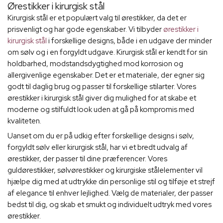
Ørestikker i kirurgisk stål
Kirurgisk stål er et populært valg til ørestikker, da det er
prisvenligt og har gode egenskaber. Vi tilbyder
ørestikker i
kirurgisk stål
i forskellige designs, både i en udgave der minder
om sølv og i en forgyldt udgave. Kirurgisk stål er kendt for sin
holdbarhed, modstandsdygtighed mod korrosion og
allergivenlige egenskaber. Det er et materiale, der egner sig
godt til daglig brug og passer til forskellige stilarter. Vores
ørestikker i kirurgisk stål giver dig mulighed for at skabe et
moderne og stilfuldt look uden at gå på kompromis med
kvaliteten.
Uanset om du er på udkig efter forskellige designs i sølv,
forgyldt sølv eller kirurgisk stål, har vi et bredt udvalg af
ørestikker, der passer til dine præferencer. Vores
guldørestikker, sølvørestikker og kirurgiske stålelementer vil
hjælpe dig med at udtrykke din personlige stil og tilføje et strejf
af elegance til enhver lejlighed. Vælg de materialer, der passer
bedst til dig, og skab et smukt og individuelt udtryk med vores
ørestikker.