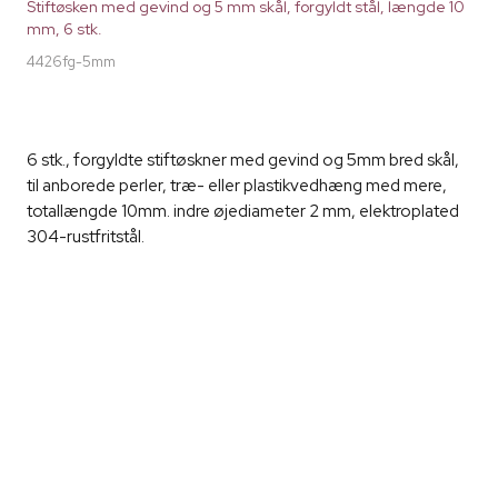
Stiftøsken med gevind og 5 mm skål, forgyldt stål, længde 10
mm, 6 stk.
4426fg-5mm
6 stk., forgyldte stiftøskner med gevind og 5mm bred skål,
til anborede perler, træ- eller plastikvedhæng med mere,
totallængde 10mm. indre øjediameter 2 mm, elektroplated
304-rustfritstål.