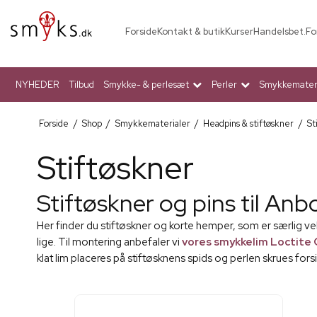
Forside
Kontakt & butik
Kurser
Handelsbet.
Fo
NYHEDER
Tilbud
Smykke- & perlesæt
Perler
Smykkemateri
Forside
/
Shop
/
Smykkematerialer
/
Headpins & stiftøskner
/
St
Stiftøskner
Stiftøskner og pins til Anb
Her finder du stiftøskner og korte hemper, som er særlig vel
lige. Til montering anbefaler vi
vores smykkelim Loctite 
klat lim placeres på stiftøsknens spids og perlen skrues forsi