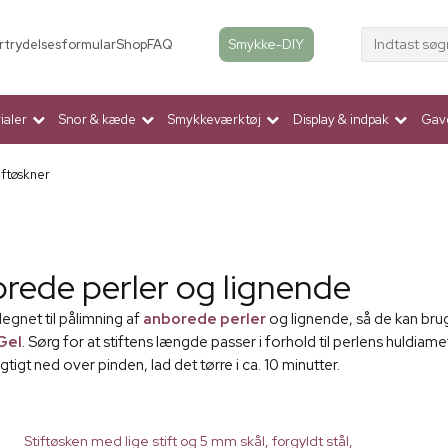
Indtast søg
Smykke-DIY
rtrydelsesformular
Shop
FAQ
aler
Snor & kæde
Smykkeværktøj
Display & indpak
Gav
iftøskner
orede perler og lignende
egnet til pålimning af
anborede perler
og lignende, så de kan br
Gel
. Sørg for at stiftens længde passer i forhold til perlens huldiamet
gtigt ned over pinden, lad det tørre i ca. 10 minutter.
Stiftøsken med lige stift og 5 mm skål, forgyldt stål,