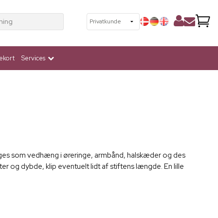
ning
ekort
Services
uges som vedhæng i øreringe, armbånd, halskæder og des
er og dybde, klip eventuelt lidt af stiftens længde. En lille