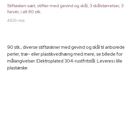
Stiftøsken sæt, stifter med gevind og skål, 3 skålstørrelser, 3
farver, i alt 90 stk.
4426-mix
90 stk., diverse stiftøskner med gevind og skål til anborede
perler, træ- eller plastikvedhæng med mere, se billede for
målangivelser. Elektroplated 304-rustfritstål. Leveres i lille
plastæske.