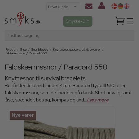
Smykke-DIY
Indtast søgning
Forside
/
Shop
/
Snor & kæde
/
Knyttesnor, paracord, bånd, vokssnor
/
Faldskærmssnor / Paracord 550
Faldskærmssnor / Paracord 550
Knyttesnor til survival bracelets
Her finder du blandt andet 4 mm Paracord type III 550 eller
faldskærmssnor, som det hedder på dansk. Stort udvalg samt
låse, spænder, beslag, kompas og and...
Læs mere
Nye varer