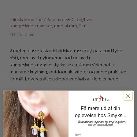
Faldskærms-line / Paracord 550, rød/hvid
slangeskindsmønster, rund, 4 mm, 2 m
21312Rc-4mm
2 meter, klassisk stærk faldskærmssnor / paracord type
550, med hvid nylonkerne, rød og hvid i
slangeskindsmønster, tykkelse ca. 4 mm Velegnet til
macramé knytning, outdoor aktiviteter og andre praktiske
formål. Leveres altid uklippet ved køb af flere enheder.
14,00 DKK
Få mere ud af din
Vis produkt
oplevelse hos Smyks...
Få rabatkoder, nyheder og smykkeguides
direkte i din indbakke.
Navn