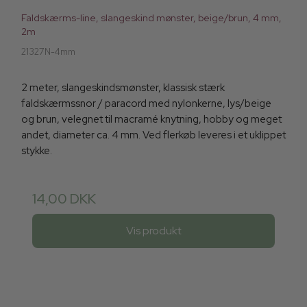
Faldskærms-line, slangeskind mønster, beige/brun, 4 mm,
2m
21327N-4mm
2 meter, slangeskindsmønster, klassisk stærk
faldskærmssnor / paracord med nylonkerne, lys/beige
og brun, velegnet til macramé knytning, hobby og meget
andet, diameter ca. 4 mm. Ved flerkøb leveres i et uklippet
stykke.
14,00 DKK
Vis produkt