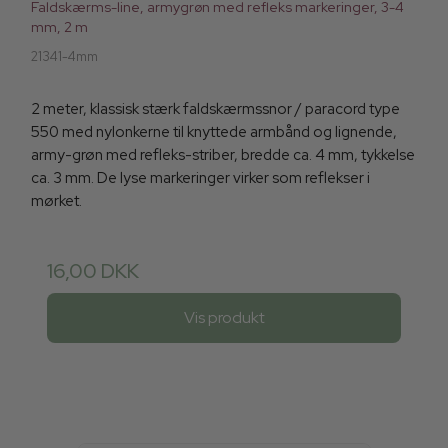
Faldskærms-line, armygrøn med refleks markeringer, 3-4
mm, 2 m
21341-4mm
2 meter, klassisk stærk faldskærmssnor / paracord type
550 med nylonkerne til knyttede armbånd og lignende,
army-grøn med refleks-striber, bredde ca. 4 mm, tykkelse
ca. 3 mm. De lyse markeringer virker som reflekser i
mørket.
16,00 DKK
Vis produkt