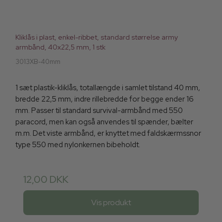
Kliklås i plast, enkel-ribbet, standard størrelse army
armbånd, 40x22,5 mm, 1 stk
3013XB-40mm
1 sæt plastik-kliklås, totallængde i samlet tilstand 40 mm,
bredde 22,5 mm, indre rillebredde for begge ender 16
mm. Passer til standard survival-armbånd med 550
paracord, men kan også anvendes til spænder, bælter
m.m. Det viste armbånd, er knyttet med faldskærmssnor
type 550 med nylonkernen bibeholdt.
12,00 DKK
Vis produkt