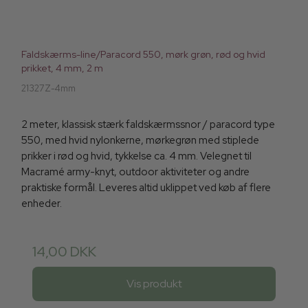
Faldskærms-line/Paracord 550, mørk grøn, rød og hvid
prikket, 4 mm, 2 m
21327Z-4mm
2 meter, klassisk stærk faldskærmssnor / paracord type
550, med hvid nylonkerne, mørkegrøn med stiplede
prikker i rød og hvid, tykkelse ca. 4 mm. Velegnet til
Macramé army-knyt, outdoor aktiviteter og andre
praktiske formål. Leveres altid uklippet ved køb af flere
enheder.
14,00 DKK
Vis produkt