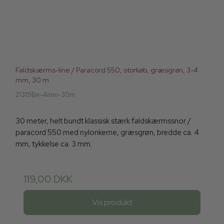
Faldskærms-line / Paracord 550, storkøb, græsgrøn, 3-4
mm, 30 m
21319Be-4mm-30m
30 meter, helt bundt klassisk stærk faldskærmssnor /
paracord 550 med nylonkerne, græsgrøn, bredde ca. 4
mm, tykkelse ca. 3 mm.
119,00 DKK
Vis produkt