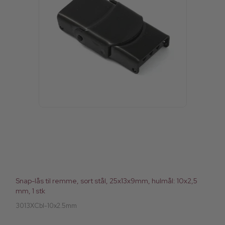
Snap-lås til remme, sort stål, 25x13x9mm, hulmål: 10x2,5
mm, 1 stk
3013XCbl-10x2.5mm