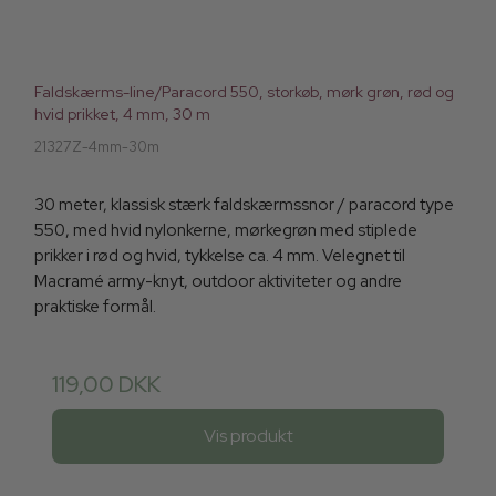
Faldskærms-line/Paracord 550, storkøb, mørk grøn, rød og
hvid prikket, 4 mm, 30 m
21327Z-4mm-30m
30 meter, klassisk stærk faldskærmssnor / paracord type
550, med hvid nylonkerne, mørkegrøn med stiplede
prikker i rød og hvid, tykkelse ca. 4 mm. Velegnet til
Macramé army-knyt, outdoor aktiviteter og andre
praktiske formål.
119,00 DKK
Vis produkt