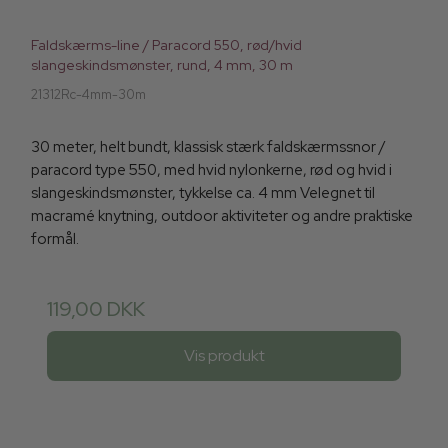
Faldskærms-line / Paracord 550, rød/hvid
slangeskindsmønster, rund, 4 mm, 30 m
21312Rc-4mm-30m
30 meter, helt bundt, klassisk stærk faldskærmssnor /
paracord type 550, med hvid nylonkerne, rød og hvid i
slangeskindsmønster, tykkelse ca. 4 mm Velegnet til
macramé knytning, outdoor aktiviteter og andre praktiske
formål.
119,00 DKK
Vis produkt