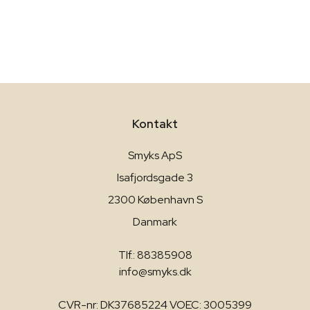
Kontakt
Smyks ApS
Isafjordsgade 3
2300 København S
Danmark
Tlf.: 88385908
info@smyks.dk
CVR-nr: DK37685224 VOEC: 3005399