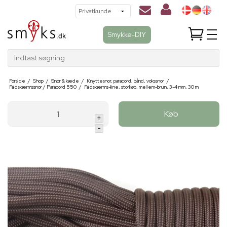
Smykke-DIY
Indtast søgning
Forside
/
Shop
/
Snor & kæde
/
Knyttesnor, paracord, bånd, vokssnor
/
Faldskærmssnor / Paracord 550
/
Faldskærms-line, storkøb, mellem-brun, 3-4 mm, 30 m
Køb
+
-