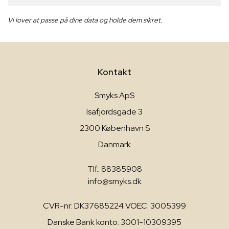
Vi lover at passe på dine data og holde dem sikret.
Kontakt
Smyks ApS
Isafjordsgade 3
2300 København S
Danmark
Tlf.: 88385908
info@smyks.dk
CVR-nr: DK37685224 VOEC: 3005399
Danske Bank konto: 3001-10309395