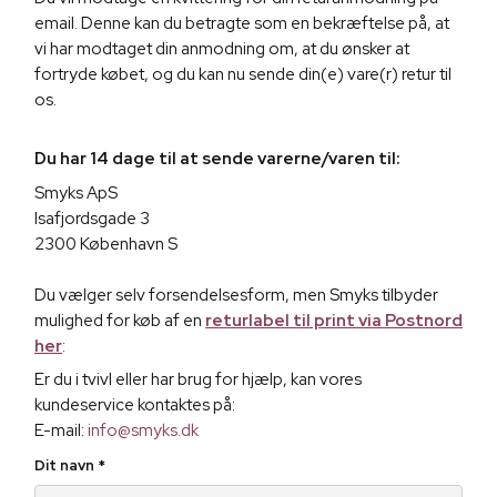
email. Denne kan du betragte som en bekræftelse på, at
vi har modtaget din anmodning om, at du ønsker at
fortryde købet, og du kan nu sende din(e) vare(r) retur til
os.
Du har 14 dage til at sende varerne/varen til:
Smyks ApS
Isafjordsgade 3
2300 København S
Du vælger selv forsendelsesform, men Smyks tilbyder
mulighed for køb af en
returlabel til print via Postnord
her
:
Er du i tvivl eller har brug for hjælp, kan vores
kundeservice kontaktes på:
E-mail:
info@smyks.dk
Dit navn
*