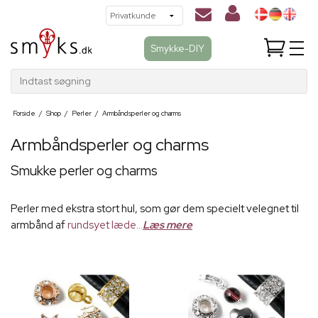
Smykke-DIY
Indtast søgning
Forside
/
Shop
/
Perler
/
Armbåndsperler og charms
Armbåndsperler og charms
Smukke perler og charms
Perler med ekstra stort hul, som gør dem specielt velegnet til
armbånd af
rundsyet læde...
Læs mere