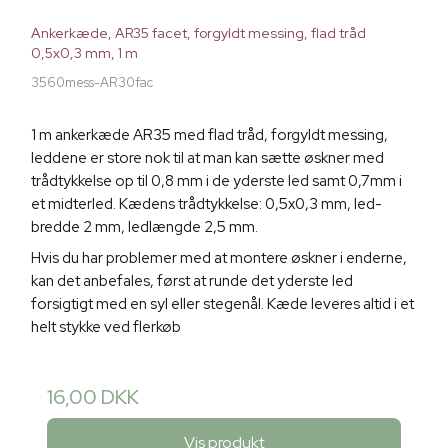
Ankerkæde, AR35 facet, forgyldt messing, flad tråd
0,5x0,3 mm, 1 m
3560mess-AR30fac
1 m ankerkæde AR35 med flad tråd, forgyldt messing,
leddene er store nok til at man kan sætte øskner med
trådtykkelse op til 0,8 mm i de yderste led samt 0,7mm i
et midterled. Kædens trådtykkelse: 0,5x0,3 mm, led-
bredde 2 mm, ledlængde 2,5 mm.
Hvis du har problemer med at montere øskner i enderne,
kan det anbefales, først at runde det yderste led
forsigtigt med en syl eller stegenål. Kæde leveres altid i et
helt stykke ved flerkøb
16,00 DKK
Vis produkt