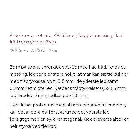
Ankerkæde, hel rulle, AR35 facet, forgyldt messing, flad
tråd 0,5x0,3 mm, 25 m
3560mess-AR30fac-25m
25 m på spole, ankerkæde AR35 med flad tråd, forgyldt
messing, leddene er store nok til at man kan sætte øskner
med trådtykkelse op til 0,8 mm i de yderste led samt
0,7mm i et midterled. Kædens trådtykkelse: 0,5x0,3 mm,
led-bredde 2 mm, ledlængde 2,5 mm.
Hvis du har problemer med at montere øskner i enderne,
kan det anbefales, først at runde det yderste led
forsigtigt med en syl eller stegenål. Kæde leveres altid i et
helt stykke ved flerkøb