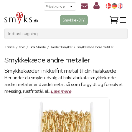
Smykke-DIY
Indtast søgning
Forside
/
Shop
/
Snor & kæde
/
Kæde til smykker
/
Smykkekæde andre metaller
Smykkekæde andre metaller
Smykkekæder i nikkelfrit metal til din halskæde
Her finder du smyks udvalg af halvfabrikata smykkekæde i
andre metaller end ædelmetal, så som forgyldt og forsølvet
messing, rustfritstål, al...
Læs mere