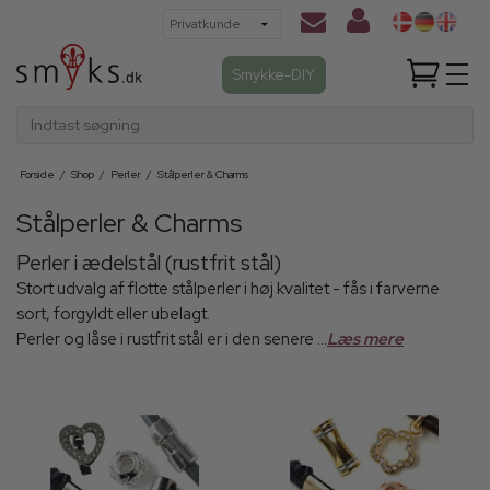
Smykke-DIY
Indtast søgning
Forside
/
Shop
/
Perler
/
Stålperler & Charms
Stålperler & Charms
Perler i ædelstål (rustfrit stål)
Stort udvalg af flotte stålperler i høj kvalitet - fås i farverne
sort, forgyldt eller ubelagt.
Perler og låse i rustfrit stål er i den senere ...
Læs mere