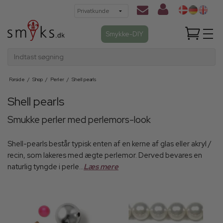
Smykke-DIY
Indtast søgning
Forside
/
Shop
/
Perler
/
Shell pearls
Shell pearls
Smukke perler med perlemors-look
Shell-pearls består typisk enten af en kerne af glas eller akryl /
recin, som lakeres med ægte perlemor. Derved bevares en
naturlig tyngde i perle...
Læs mere