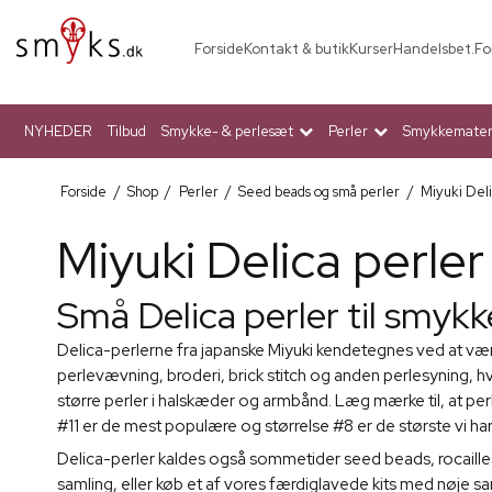
Forside
Kontakt & butik
Kurser
Handelsbet.
Fo
NYHEDER
Tilbud
Smykke- & perlesæt
Perler
Smykkemateri
Forside
/
Shop
/
Perler
/
Seed beads og små perler
/
Miyuki Deli
Miyuki Delica perler
Små Delica perler til smykk
Delica-perlerne fra japanske Miyuki kendetegnes ved at vær
perlevævning, broderi, brick stitch og anden perlesyning, 
større perler i halskæder og armbånd. Læg mærke til, at perle
#11 er de mest populære og størrelse #8 er de største vi har
Delica-perler kaldes også sommetider seed beads, rocailles p
samling, eller køb et af vores færdiglavede kits med nøje