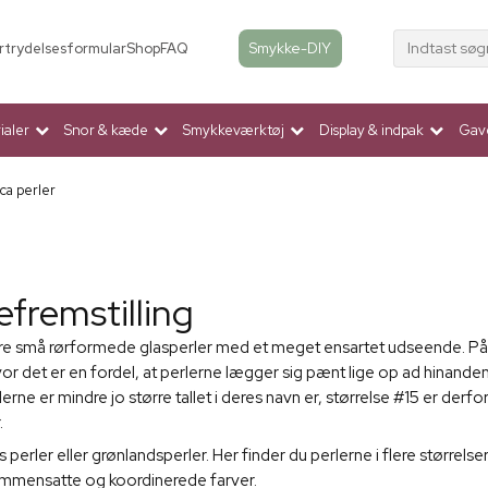
Indtast søg
Smykke-DIY
rtrydelsesformular
Shop
FAQ
aler
Snor & kæde
Smykkeværktøj
Display & indpak
Gav
ca perler
efremstilling
e små rørformede glasperler med et meget ensartet udseende. På gr
hvor det er en fordel, at perlerne lægger sig pænt lige op ad hin
rne er mindre jo større tallet i deres navn er, størrelse #15 er derfo
.
erler eller grønlandsperler. Her finder du perlerne i flere størrelser
 sammensatte og koordinerede farver.