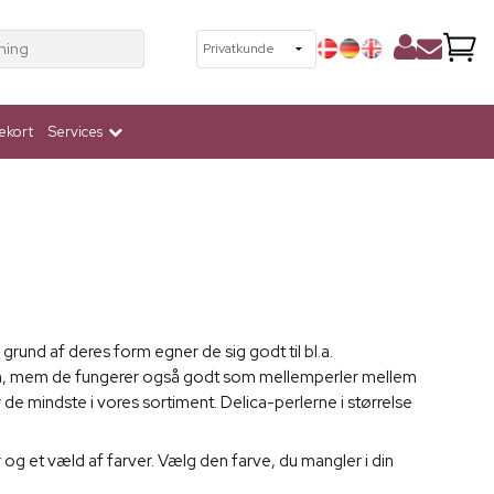
ning
ekort
Services
und af deres form egner de sig godt til bl.a.
anden, mem de fungerer også godt som mellemperler mellem
r de mindste i vores sortiment. Delica-perlerne i størrelse
 og et væld af farver. Vælg den farve, du mangler i din