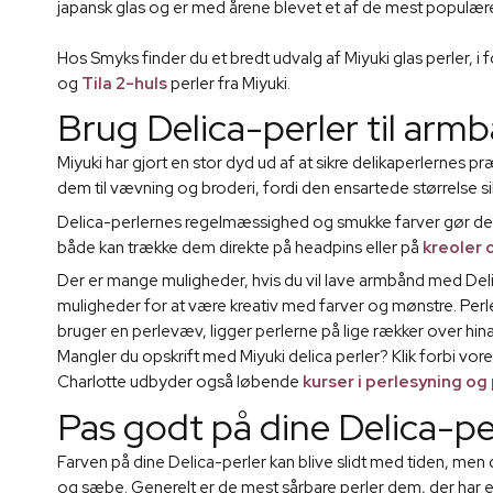
japansk glas og er med årene blevet et af de mest populær
Hos Smyks finder du et bredt udvalg af Miyuki glas perler, i 
og
Tila 2-huls
perler fra Miyuki.
Brug Delica-perler til ar
Miyuki har gjort en stor dyd ud af at sikre delikaperlernes 
dem til vævning og broderi, fordi den ensartede størrelse s
Delica-perlernes regelmæssighed og smukke farver gør dem sær
både kan trække dem direkte på headpins eller på
kreoler 
Der er mange muligheder, hvis du vil lave armbånd med Del
muligheder for at være kreativ med farver og mønstre. Perle
bruger en perlevæv, ligger perlerne på lige rækker over hin
Mangler du opskrift med Miyuki delica perler? Klik forbi vor
Charlotte udbyder også løbende
kurser i perlesyning o
Pas godt på dine Delica-pe
Farven på dine Delica-perler kan blive slidt med tiden, men
og sæbe. Generelt er de mest sårbare perler dem, der har et