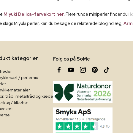
de
Miyuki Delica-farvekort her
. Flere runde miniperler finder du 
ige slags Miyuki perler, kan du besøge de relaterede blogindlæg,
Arm
dukt kategorier
Følg os på SoMe
heder
ykkesæt / perlemix
rler
ykkematerialer
or, tråd, metaltråd og kæde
rktøj / tilbehør
vekort
verse