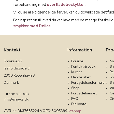
forbehandling med
overfladebeskytter
.
Vil du se alle tilgængelige farver, kan du downloade det ful
For inspiration til, hvad du kan lave med de mange forskell
smykker med Delica
.
Kontakt
Information
Pro
Smyks ApS
Forside
Ny
Kontakt & butik
Sm
Isafjordsgade 3
Kurser
Pe
2300 København S
Handelsbet.
Sm
Danmark
Fortrydelsesformular
Sn
Shop
Væ
Fortrydelsesret
Ga
Tlf.: 88385908
FAQ
Di
info@smyks.dk
Din konto
CVR-nr: DK37685224 VOEC: 3005399
Sitemap