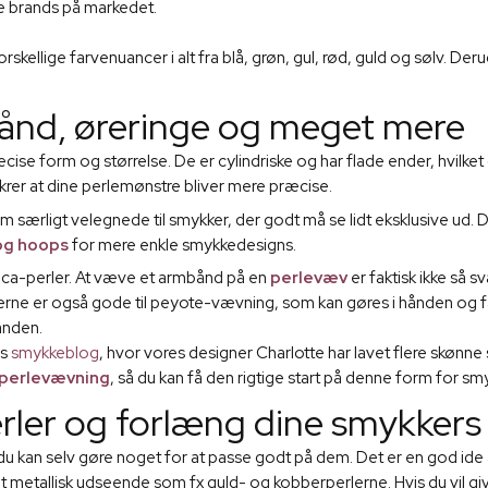
e brands på markedet.
forskellige farvenuancer i alt fra blå, grøn, gul, rød, guld og sølv.
mbånd, øreringe og meget mere
præcise form og størrelse. De er cylindriske og har flade ender, hvil
ikrer at dine perlemønstre bliver mere præcise.
ligt velegnede til smykker, der godt må se lidt eksklusive ud. De rel
og hoops
for mere enkle smykkedesigns.
ica-perler. At væve et armbånd på en
perlevæv
er faktisk ikke så s
rne er også gode til peyote-vævning, som kan gøres i hånden og får 
anden.
es
smykkeblog
, hvor vores designer Charlotte har lavet flere skøn
g perlevævning
, så du kan få den rigtige start på denne form for smy
rler og forlæng dine smykkers 
 du kan selv gøre noget for at passe godt på dem. Det er en god ide
 metallisk udseende som fx guld- og kobberperlerne. Hvis du vil giv