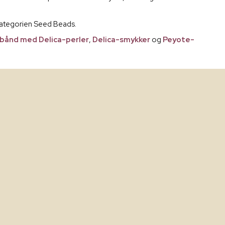
i kategorien Seed Beads.
bånd med Delica-perler
,
Delica-smykker
og
Peyote-