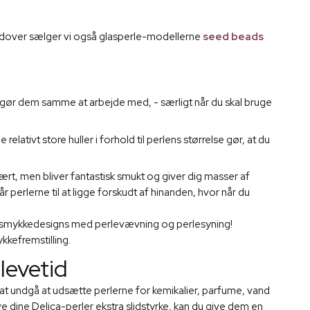
 Derudover sælger vi også glasperle-modellerne
seed beads
ket gør dem samme at arbejde med, - særligt når du skal bruge
ativt store huller i forhold til perlens størrelse gør, at du
vært, men bliver fantastisk smukt og giver dig masser af
perlerne til at ligge forskudt af hinanden, hvor når du
ne smykkedesigns med perlevævning og perlesyning!
kkefremstilling.
levetid
 at undgå at udsætte perlerne for kemikalier, parfume, vand
e dine Delica-perler ekstra slidstyrke, kan du give dem en