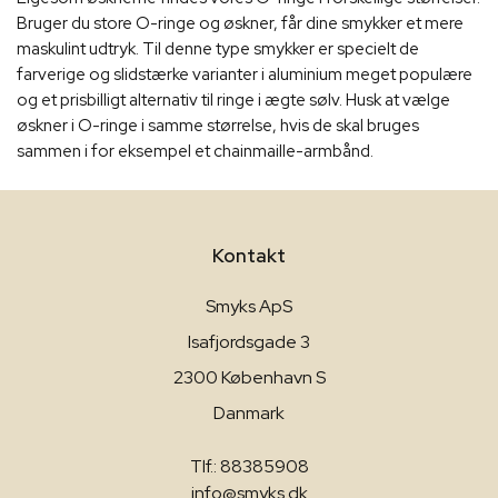
Bruger du store O-ringe og øskner, får dine smykker et mere
maskulint udtryk. Til denne type smykker er specielt de
farverige og slidstærke varianter i aluminium meget populære
og et prisbilligt alternativ til ringe i ægte sølv. Husk at vælge
øskner i O-ringe i samme størrelse, hvis de skal bruges
sammen i for eksempel et chainmaille-armbånd.
Kontakt
Smyks ApS
Isafjordsgade 3
2300 København S
Danmark
Tlf.: 88385908
info@smyks.dk