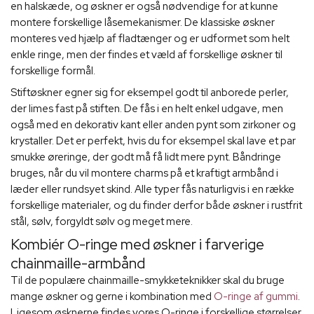
en halskæde, og øskner er også nødvendige for at kunne
montere forskellige låsemekanismer. De klassiske øskner
monteres ved hjælp af fladtænger og er udformet som helt
enkle ringe, men der findes et væld af forskellige øskner til
forskellige formål.
Stiftøskner egner sig for eksempel godt til anborede perler,
der limes fast på stiften. De fås i en helt enkel udgave, men
også med en dekorativ kant eller anden pynt som zirkoner og
krystaller. Det er perfekt, hvis du for eksempel skal lave et par
smukke øreringe, der godt må få lidt mere pynt. Båndringe
bruges, når du vil montere charms på et kraftigt armbånd i
læder eller rundsyet skind. Alle typer fås naturligvis i en række
forskellige materialer, og du finder derfor både øskner i rustfrit
stål, sølv, forgyldt sølv og meget mere.
Kombiér O-ringe med øskner i farverige
chainmaille-armbånd
Til de populære chainmaille-smykketeknikker skal du bruge
mange øskner og gerne i kombination med
O-ringe af gummi
.
Ligesom øsknerne findes vores O-ringe i forskellige størrelser.