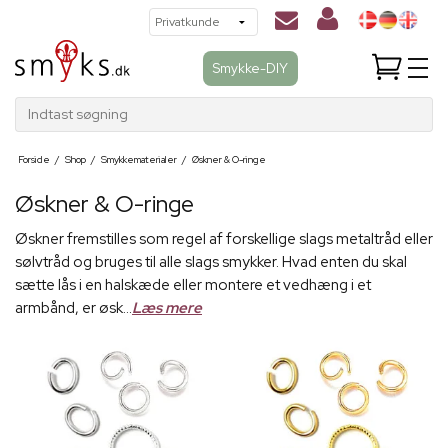
Smykke-DIY
Indtast søgning
Forside
/
Shop
/
Smykkematerialer
/
Øskner & O-ringe
Øskner & O-ringe
Øskner fremstilles som regel af forskellige slags metaltråd eller
sølvtråd og bruges til alle slags smykker. Hvad enten du skal
sætte lås i en halskæde eller montere et vedhæng i et
armbånd, er øsk...
Læs mere