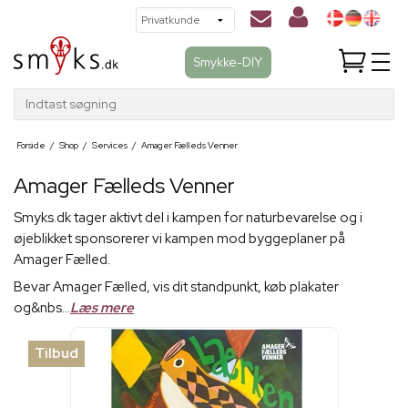
Smykke-DIY
Indtast søgning
Forside
/
Shop
/
Services
/
Amager Fælleds Venner
Amager Fælleds Venner
Smyks.dk tager aktivt del i kampen for naturbevarelse og i
øjeblikket sponsorerer vi kampen mod byggeplaner på
Amager Fælled.
Bevar Amager Fælled, vis dit standpunkt, køb plakater
og&nbs...
Læs mere
Tilbud