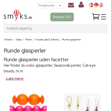
Smykke-DIY
Indtast søgning
Forside
/
Shop
/
Perler
/
Krystal, glas & Zirkonia
/
Runde glasperler
Runde glasperler
Runde glasperler uden facetter
Her finder du voks-glasperler, Swarovski perler, Cat eye
beads, m.m.
...
Læs mere