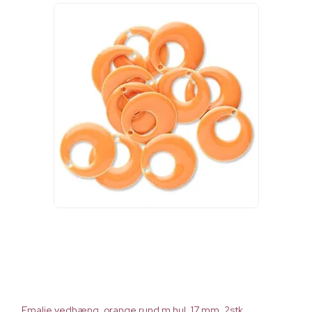
Emalje vedhæng, orange rund m hul, 17 mm, 2stk