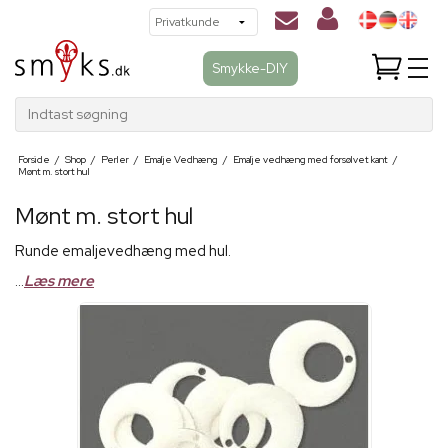
Smykke-DIY
Indtast søgning
Forside
/
Shop
/
Perler
/
Emalje Vedhæng
/
Emalje vedhæng med forsølvet kant
/
Mønt m. stort hul
Mønt m. stort hul
Runde emaljevedhæng med hul.
...
Læs mere