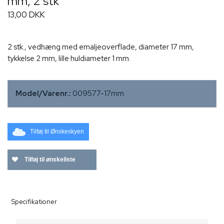
mm, 2 stk
13,00 DKK
2 stk., vedhæng med emaljeoverflade, diameter 17 mm,
tykkelse 2 mm, lille huldiameter 1 mm.
Model/Varenr.:
009577-17mm
Tilføj til Ønskeskyen
Tilføj til ønskeliste
Specifikationer