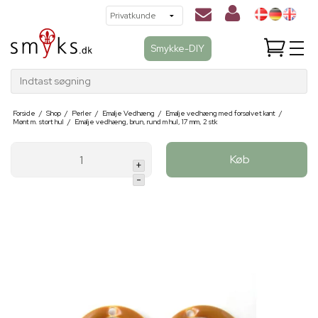
Smykke-DIY
Indtast søgning
Forside
/
Shop
/
Perler
/
Emalje Vedhæng
/
Emalje vedhæng med forsølvet kant
/
Mønt m. stort hul
/
Emalje vedhæng, brun, rund m hul, 17 mm, 2 stk
Køb
+
-