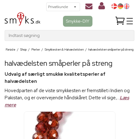
Smykke-DIY
Indtast søgning
Forside
/
Shop
/
Perler
/
Smykkesten & Halvædelsten
/
halvædelsten småperler på streng
halvædelsten småperler på streng
Udvalg af særligt smukke kvalitetsperler af
halvædelsten
Hovedparten af de viste smykkesten er fremstillet i Indien og
Pakistan, og er overvejende håndskåret. Dette vil sige,...
Læs
mere