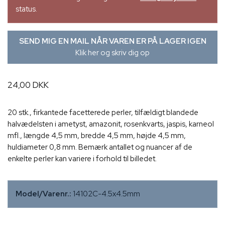
status.
SEND MIG EN MAIL NÅR VAREN ER PÅ LAGER IGEN
Klik her og skriv dig op
24,00 DKK
20 stk., firkantede facetterede perler, tilfældigt blandede
halvædelsten i ametyst, amazonit, rosenkvarts, jaspis, karneol
mfl., længde 4,5 mm, bredde 4,5 mm, højde 4,5 mm,
huldiameter 0,8 mm. Bemærk antallet og nuancer af de
enkelte perler kan variere i forhold til billedet.
Model/Varenr.:
14102C-4.5x4.5mm