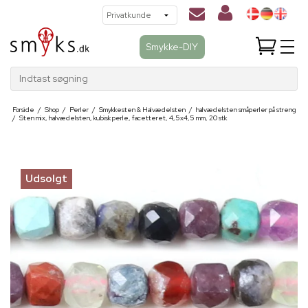
Smykke-DIY
Indtast søgning
Forside
/
Shop
/
Perler
/
Smykkesten & Halvædelsten
/
halvædelsten småperler på streng
/
Sten mix, halvædelsten, kubisk perle, facetteret, 4,5x4,5 mm, 20 stk
Udsolgt