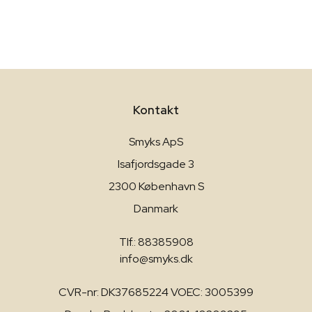
Kontakt
Smyks ApS
Isafjordsgade 3
2300 København S
Danmark
Tlf.: 88385908
info@smyks.dk
CVR-nr: DK37685224 VOEC: 3005399