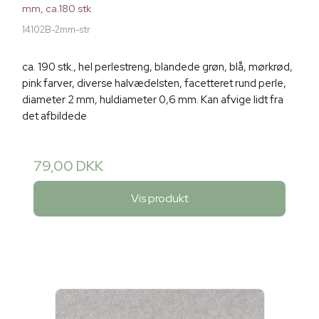
mm, ca.180 stk
14102B-2mm-str
ca. 190 stk., hel perlestreng, blandede grøn, blå, mørkrød,
pink farver, diverse halvædelsten, facetteret rund perle,
diameter 2 mm, huldiameter 0,6 mm. Kan afvige lidt fra
det afbildede
79,00 DKK
Vis produkt