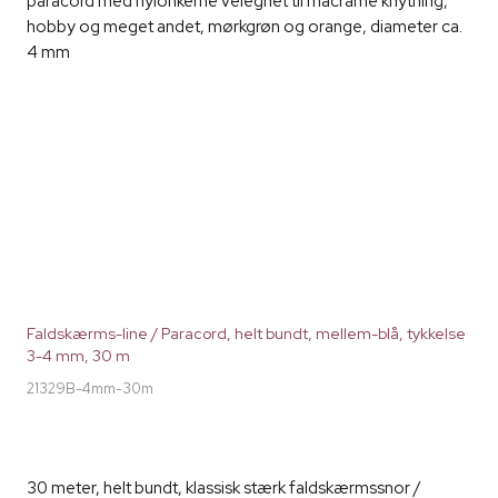
paracord med nylonkerne velegnet til macramé knytning,
hobby og meget andet, mørkgrøn og orange, diameter ca.
4 mm
Faldskærms-line / Paracord, helt bundt, mellem-blå, tykkelse
3-4 mm, 30 m
21329B-4mm-30m
30 meter, helt bundt, klassisk stærk faldskærmssnor /