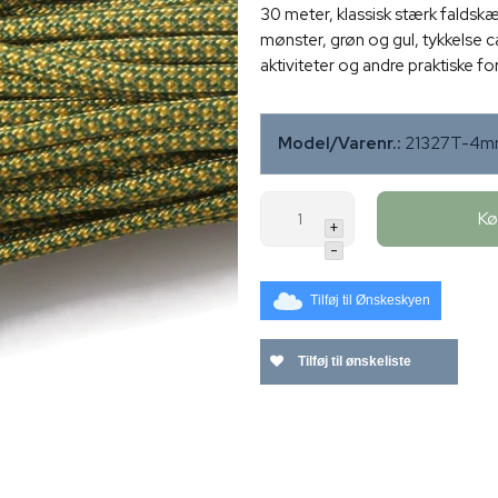
30 meter, klassisk stærk faldsk
mønster, grøn og gul, tykkelse 
aktiviteter og andre praktiske fo
Model/Varenr.:
21327T-4
K
+
-
Tilføj til Ønskeskyen
Tilføj til ønskeliste