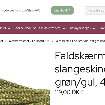
Indtast søg
Smykke-DIY
rtrydelsesformular
Shop
FAQ
aler
Snor & kæde
Smykkeværktøj
Display & indpak
Gav
nor
/
Faldskærmssnor / Paracord 550
/
Faldskærms-line, storkøb, slangeskin
Faldskærms
slangeski
grøn/gul,
119,00 DKK