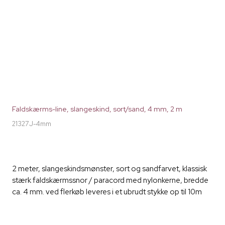
Faldskærms-line, slangeskind, sort/sand, 4 mm, 2 m
21327J-4mm
2 meter, slangeskindsmønster, sort og sandfarvet, klassisk
stærk faldskærmssnor / paracord med nylonkerne, bredde
ca. 4 mm. ved flerkøb leveres i et ubrudt stykke op til 10m