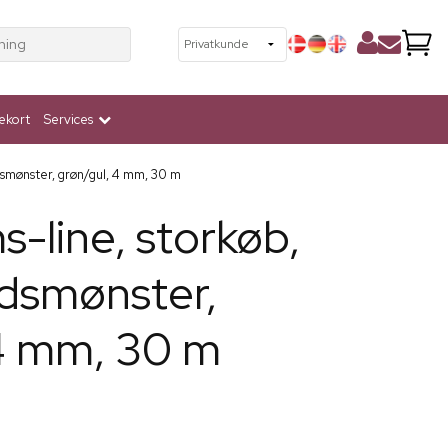
ning
ekort
Services
dsmønster, grøn/gul, 4 mm, 30 m
-line, storkøb,
ndsmønster,
 4 mm, 30 m