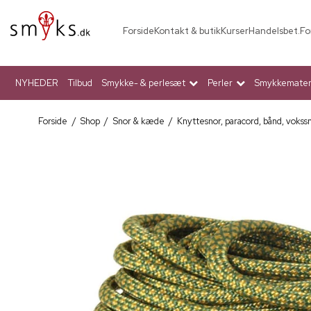
Forside
Kontakt & butik
Kurser
Handelsbet.
Fo
NYHEDER
Tilbud
Smykke- & perlesæt
Perler
Smykkemateri
Forside
/
Shop
/
Snor & kæde
/
Knyttesnor, paracord, bånd, vokss