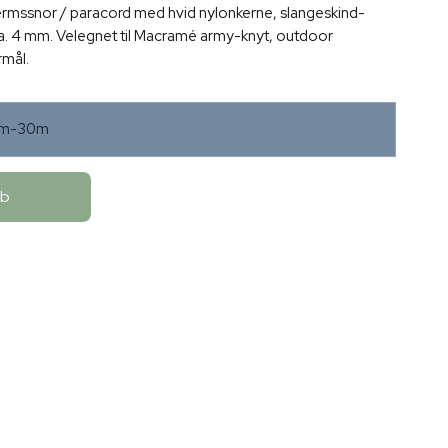
ærmssnor / paracord med hvid nylonkerne, slangeskind-
ca. 4 mm. Velegnet til Macramé army-knyt, outdoor
rmål.
mm-30m
øb