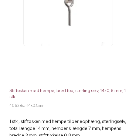
Stiftøsken med hempe, bred top, sterling sølv, 14x0,8 mm, 1
stk.
4062Bss-14x0.8mm
1 stk., stiftøsken med hempe til perleophæng, sterlingsølv,
total længde 14 mm, hempens længde 7 mm, hempens
bredde 3 mm, stifttykkelse 0,8 mm.