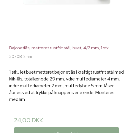
Bajonetlås, matteret rustfrit stål, buet, 4/2 mm, 1 stk
3070B-2mm
1 stk., let buet matteret bajonetlås i kraftigt rustfrit stål med
klik-lås, totallængde 29 mm, ydre muffediameter 4 mm,
indre muffediameter 2 mm, muffedybde 5 mm. låsen
åbnes ved at trykke på knappens ene ende. Monteres
med lim.
24,00 DKK