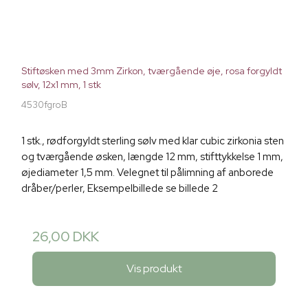
Stiftøsken med 3mm Zirkon, tværgående øje, rosa forgyldt
sølv, 12x1 mm, 1 stk
4530fgroB
1 stk., rødforgyldt sterling sølv med klar cubic zirkonia sten
og tværgående øsken, længde 12 mm, stifttykkelse 1 mm,
øjediameter 1,5 mm. Velegnet til pålimning af anborede
dråber/perler, Eksempelbillede se billede 2
26,00 DKK
Vis produkt