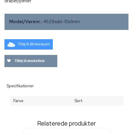
dråber/perler
Model/Varenr.:
4529ssbl-10x1mm
Tilføj til Ønskeskyen
Tilføj til ønskeliste
Specifikationer
Farve
Sort
Relaterede produkter