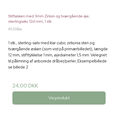
Stiftøsken med 3mm Zirkon og tværgående øje,
sterlingsølv, 12x1 mm, 1 stk.
4530Bss
1 stk., sterling-sølv med klar cubic zirkonia sten og
tværgående øsken (som vist på primærbilledet), længde
12 mm, stifttykkelse 1 mm, øjediameter 1,5 mm. Velegnet
til pålimning af anborede dråber/perler, Eksempelbillede
se billede 2
24,00 DKK
Vis produkt