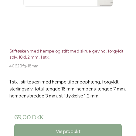
Stiftøsken med hempe og stift med skrue gevind, forgyldt
sølv, 18x1,2 mm, 1 stk.
4062Bfg-18mm
1 stk., stiftøsken med hempe til perleophæng, forgyldt
sterlingsølv, total længde 18 mm, hempens længde 7 mm,
hempens bredde 3 mm, stifttykkelse 1,2 mm.
69,00 DKK
Vis produkt