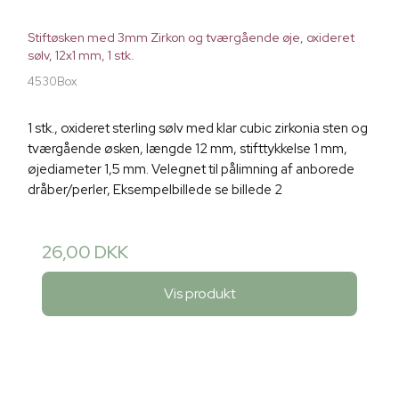
Stiftøsken med 3mm Zirkon og tværgående øje, oxideret
sølv, 12x1 mm, 1 stk.
4530Box
1 stk., oxideret sterling sølv med klar cubic zirkonia sten og
tværgående øsken, længde 12 mm, stifttykkelse 1 mm,
øjediameter 1,5 mm. Velegnet til pålimning af anborede
dråber/perler, Eksempelbillede se billede 2
26,00 DKK
Vis produkt