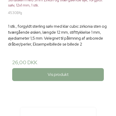
Stiftøsken med 3mm Zirkon og tværgående øje, forgyldt
sølv, 12x1 mm, 1 stk.
4530Bfg
1 stk., forgyldt sterling sølv med klar cubic zirkonia sten og
tværgående øsken, længde 12 mm, stifttykkelse 1 mm,
øjediameter 1,5 mm. Velegnet til pålimning af anborede
dråber/perler, Eksempelbillede se billede 2
26,00 DKK
Vis produkt