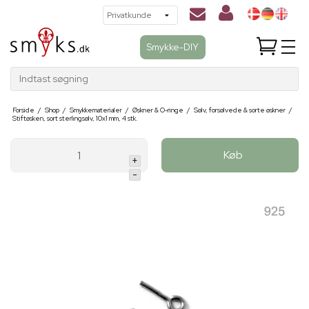
Smykke-DIY
Indtast søgning
Forside
/
Shop
/
Smykkematerialer
/
Øskner & O-ringe
/
Sølv, forsølvede & sorte øskner
/
Stiftøsken, sort sterlingsølv, 10x1 mm, 4 stk.
Køb
+
-