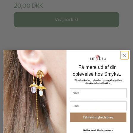
20,00 DKK
Vis produkt
Kunder der har købt dette produkt har også
købt
Få mere ud af din
oplevelse hos Smyks...
Få rabatkoder, nyheder og smykkeguides
direkte i din indbakke.
Navn
Email
Tilmeld nyhedsbrev
Nej tak, jeg vil ikke have adgang