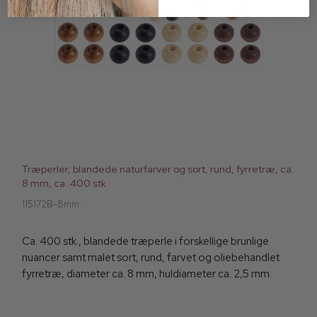
Træperler, blandede naturfarver og sort, rund, fyrretræ, ca.
8 mm, ca. 400 stk
115172B-8mm
Ca. 400 stk., blandede træperle i forskellige brunlige
nuancer samt malet sort, rund, farvet og oliebehandlet
fyrretræ, diameter ca. 8 mm, huldiameter ca. 2,5 mm.