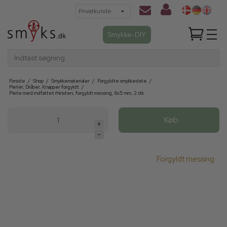
Smykke-DIY
Indtast søgning
Forside
/
Shop
/
Smykkematerialer
/
Forgyldte smykkedele
/
Perler, Dråber, Knapper forgyldt
/
Perle med indfattet rhinsten, forgyldt messing, 6x5 mm, 2 stk
Køb
+
-
Forgyldt messing