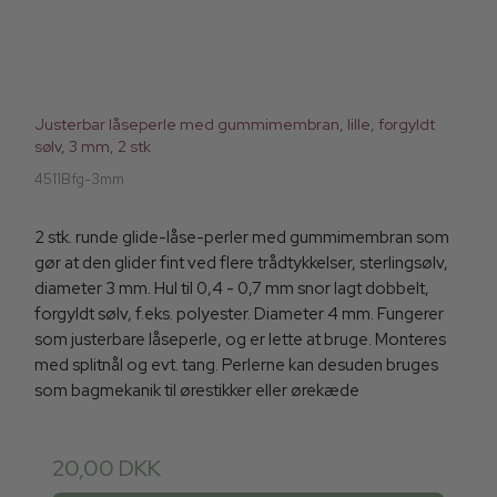
Justerbar låseperle med gummimembran, lille, forgyldt
sølv, 3 mm, 2 stk
4511Bfg-3mm
2 stk. runde glide-låse-perler med gummimembran som
gør at den glider fint ved flere trådtykkelser, sterlingsølv,
diameter 3 mm. Hul til 0,4 - 0,7 mm snor lagt dobbelt,
forgyldt sølv, f.eks. polyester. Diameter 4 mm. Fungerer
som justerbare låseperle, og er lette at bruge. Monteres
med splitnål og evt. tang. Perlerne kan desuden bruges
som bagmekanik til ørestikker eller ørekæde
20,00 DKK