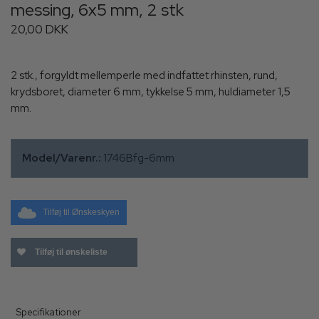
messing, 6x5 mm, 2 stk
20,00 DKK
2 stk., forgyldt mellemperle med indfattet rhinsten, rund,
krydsboret, diameter 6 mm, tykkelse 5 mm, huldiameter 1,5
mm.
Model/Varenr.:
1746Bfg-6mm
Tilføj til Ønskeskyen
Tilføj til ønskeliste
Specifikationer