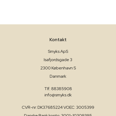
Kontakt
Smyks ApS
Isafjordsgade 3
2300 København S
Danmark
Tlf.: 88385908
info@smyks.dk
CVR-nr: DK37685224 VOEC: 3005399
Danske Bank konto: 3001-10309395