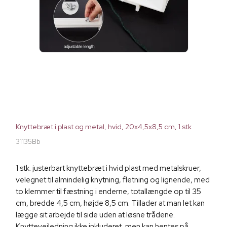
Knyttebræt i plast og metal, hvid, 20x4,5x8,5 cm, 1 stk
31135Bb
1 stk. justerbart knyttebræt i hvid plast med metalskruer,
velegnet til almindelig knytning, fletning og lignende, med
to klemmer til fæstning i enderne, totallængde op til 35
cm, bredde 4,5 cm, højde 8,5 cm. Tillader at man let kan
lægge sit arbejde til side uden at løsne trådene.
Knyttevejledning ikke inkluderet, men kan hentes på