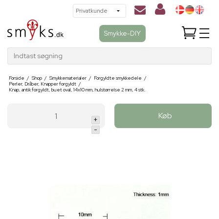
Smykke-DIY
Indtast søgning
Forside
/
Shop
/
Smykkematerialer
/
Forgyldte smykkedele
/
Perler, Dråber, Knapper forgyldt
/
Knap, antik forgyldt, buet oval, 14x10 mm, hulstørrelse 2 mm, 4 stk.
Køb
+
-