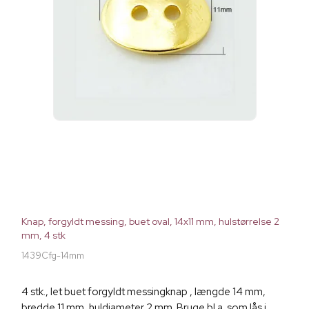
Knap, forgyldt messing, buet oval, 14x11 mm, hulstørrelse 2
mm, 4 stk
1439Cfg-14mm
4 stk., let buet forgyldt messingknap , længde 14 mm,
bredde 11 mm, huldiameter 2 mm. Bruge bl.a. som lås i