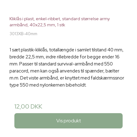
Kliklås i plast, enkel-ribbet, standard størrelse army
armbånd, 40x22,5 mm, 1 stk
3013XB-40mm
1 sæt plastik-kliklås, totallængde i samlet tilstand 40 mm,
bredde 22,5 mm, indre rillebredde for begge ender 16
mm. Passer til standard survival-armbånd med 550
paracord, men kan også anvendes til spænder, bælter
m.m. Det viste armbånd, er knyttet med faldskærmssnor
type 550 med nylonkernen bibeholdt.
12,00 DKK
Vis produkt