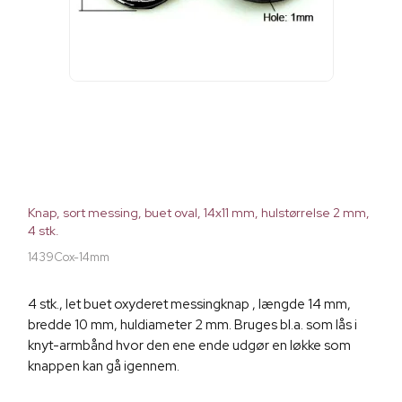
Knap, sort messing, buet oval, 14x11 mm, hulstørrelse 2 mm,
4 stk.
1439Cox-14mm
4 stk., let buet oxyderet messingknap , længde 14 mm,
bredde 10 mm, huldiameter 2 mm. Bruges bl.a. som lås i
knyt-armbånd hvor den ene ende udgør en løkke som
knappen kan gå igennem.