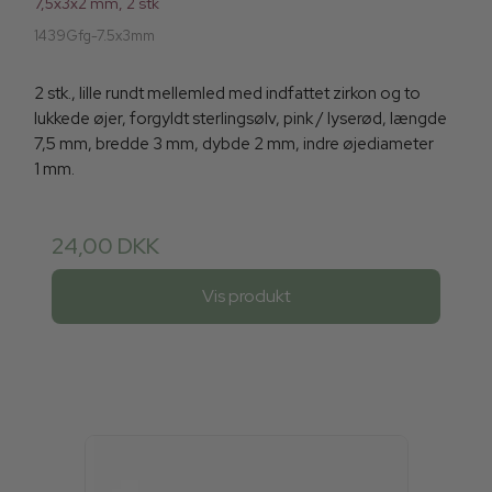
7,5x3x2 mm, 2 stk
1439Gfg-7.5x3mm
2 stk., lille rundt mellemled med indfattet zirkon og to
lukkede øjer, forgyldt sterlingsølv, pink / lyserød, længde
7,5 mm, bredde 3 mm, dybde 2 mm, indre øjediameter
1 mm.
24,00 DKK
Vis produkt