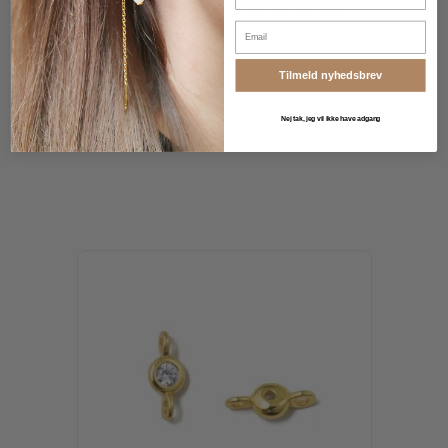
bredde 2,5 mm, dybde 2 mm, indre øjediameter 1 mm.
Email
28,00 DKK
Tilmeld nyhedsbrev
Vis produkt
Nej tak, jeg vil ikke have adgang