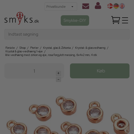
Smykke-DIY
Indtast søgning
Forside
/
Shop
/
Perler
/
Krystal, glas & Zirkonia
/
Krystal- & glasvedhæng
/
Krystal & glas-vedhæng 1-øje
/
lille vedhæng med zirkon og øje, rosa forgyldt messing, 6x4x2 mm, 4 stk
Køb
+
-