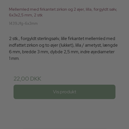
Mellemled med firkantet zirkon og 2 øjer, lilla, forgyldt sølv,
6x3x2,5 mm, 2 stk
1439Jfg-6x3mm
2 stk., forgyldt sterlingsølv, lille firkantet mellemled med
indfattet zirkon og to øjer (lukket), lilla / ametyst, længde
6 mm, bredde 3 mm, dybde 2,5 mm, indre øjediameter
1 mm.
22,00 DKK
Vis produkt