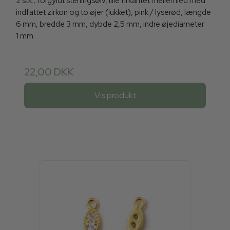
2 stk., forgyldt sterlingsølv, lille firkantet mellemled med
indfattet zirkon og to øjer (lukket), pink / lyserød, længde
6 mm, bredde 3 mm, dybde 2,5 mm, indre øjediameter
1 mm.
22,00 DKK
Vis produkt