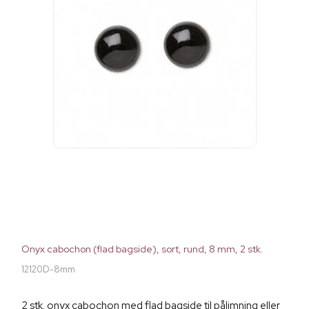
Onyx cabochon (flad bagside), sort, rund, 8 mm, 2 stk.
12120D-8mm
2 stk. onyx cabochon med flad bagside til pålimning eller