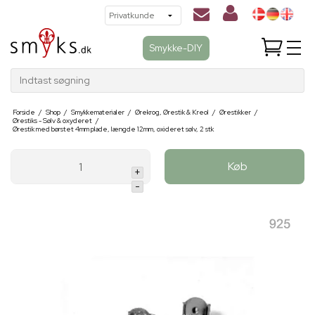
Smykke-DIY
Indtast søgning
Forside
/
Shop
/
Smykkematerialer
/
Ørekrog, Ørestik & Kreol
/
Ørestikker
/
Ørestiks - Sølv & oxyderet
/
Ørestik med børstet 4mm plade, længde 12mm, oxideret sølv, 2 stk
Køb
+
-