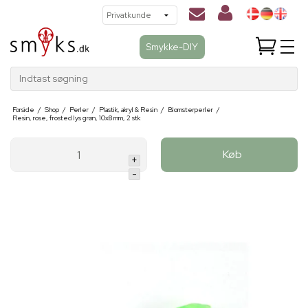
Smykke-DIY
Indtast søgning
Forside
/
Shop
/
Perler
/
Plastik, akryl & Resin
/
Blomsterperler
/
Resin, rose, frosted lys grøn, 10x8 mm, 2 stk
Køb
+
-