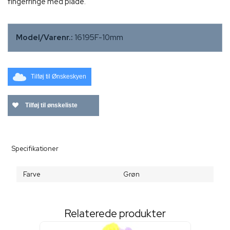
fingerringe med plade.
Model/Varenr.:
16195F-10mm
Tilføj til Ønskeskyen
Tilføj til ønskeliste
Specifikationer
Farve
Grøn
Relaterede produkter