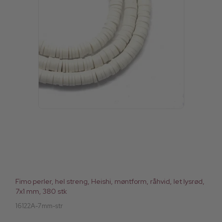
Fimo perler, hel streng, Heishi, møntform, råhvid, let lysrød,
7x1 mm, 380 stk
16122A-7mm-str