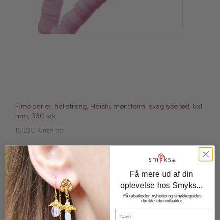
Fimo perler, hel streng, Heishi, møntform, svag lyserød, 6x1
mm, 380 stk
16122C-6mm-str
380 stk., Flade fimo perler, Heishi stil, lys lilla, diameter
6 mm, tykkelse ca. 1 mm, huldiameter 2 mm.
Få mere ud af din
oplevelse hos Smyks...
Få rabatkoder, nyheder og smykkeguides
49,00 DKK
direkte i din indbakke.
Navn
29,00 DKK