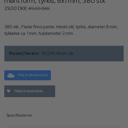
møntform, tyrkis, 8x1 mm, 380 stk
29,00 DKK
49,00 DKK
380 stk., Flade fimo perler, Heishi stil, tyrkis, diameter 8 mm,
tykkelse ca. 1 mm, huldiameter 2 mm.
Model/Varenr.:
16122K-8mm-str
Tilføj til Ønskeskyen
Tilføj til ønskeliste
Specifikationer