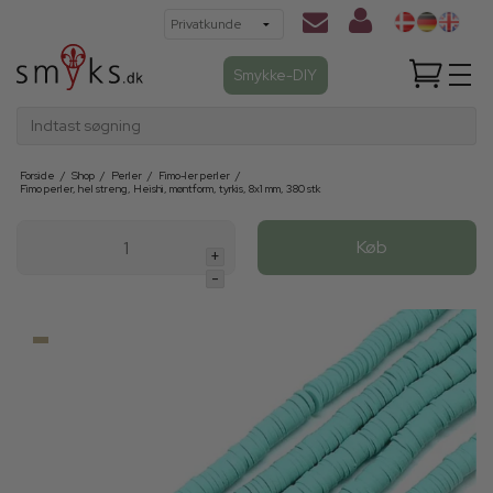
Smykke-DIY
Indtast søgning
Forside
/
Shop
/
Perler
/
Fimo-ler perler
/
Fimo perler, hel streng, Heishi, møntform, tyrkis, 8x1 mm, 380 stk
Køb
+
-