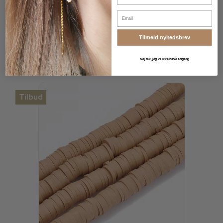
Email
Vis produkt
Tilmeld nyhedsbrev
Nej tak, jeg vil ikke have adgang
Tilbud