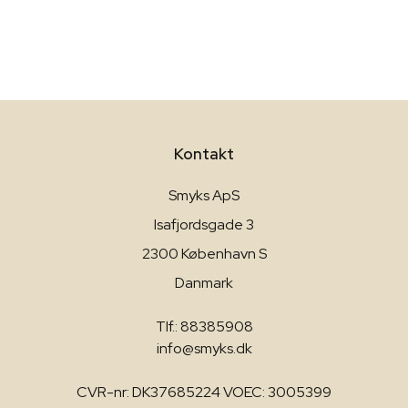
Kontakt
Smyks ApS
Isafjordsgade 3
2300 København S
Danmark
Tlf.: 88385908
info@smyks.dk
CVR-nr: DK37685224 VOEC: 3005399