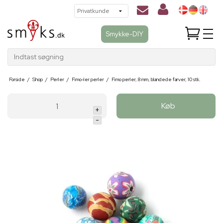
Smykke-DIY
Indtast søgning
Forside
/
Shop
/
Perler
/
Fimo-ler perler
/
Fimo perler, 8 mm, blandede farver, 10 stk.
Køb
+
-