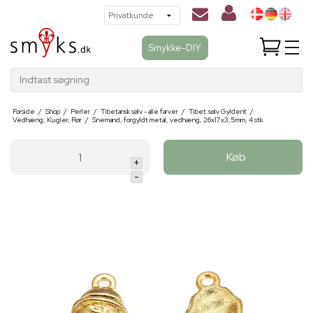
Smykke-DIY
Indtast søgning
Forside
/
Shop
/
Perler
/
Tibetansk sølv - alle farver
/
Tibet.sølv Gyldent
/
Vedhæng, Kugler, Rør
/
Snemand, forgyldt metal, vedhæng, 26x17x3,5mm, 4 stk
Køb
+
-