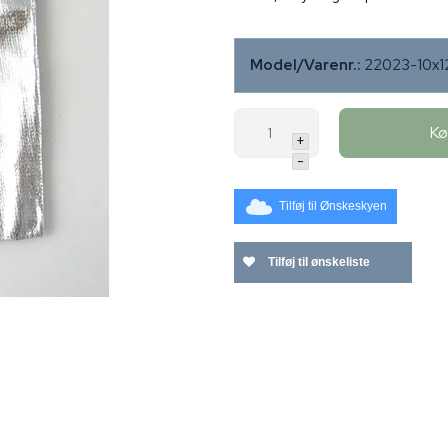
Model/Varenr.:
22023-10x
K
+
-
Tilføj til Ønskeskyen
Tilføj til ønskeliste