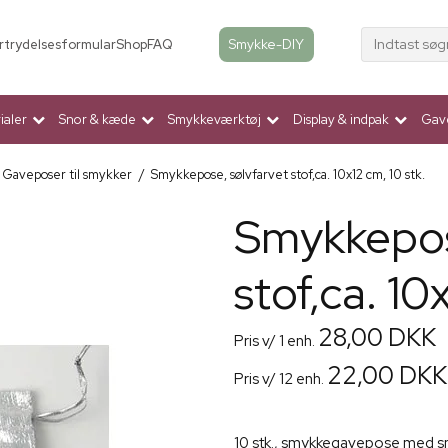
Indtast søg
Smykke-DIY
rtrydelsesformular
Shop
FAQ
aler
Snor & kæde
Smykkeværktøj
Display & indpak
Gav
Gaveposer til smykker
/
Smykkepose, sølvfarvet stof,ca. 10x12 cm, 10 stk.
Smykkepos
stof,ca. 10
28,00 DKK
Pris v/ 1 enh.
22,00 DKK
Pris v/ 12 enh.
10 stk., smykkegavepose med sno