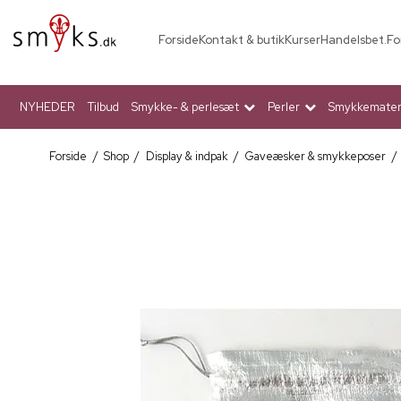
Forside
Kontakt & butik
Kurser
Handelsbet.
Fo
NYHEDER
Tilbud
Smykke- & perlesæt
Perler
Smykkemateri
Forside
/
Shop
/
Display & indpak
/
Gaveæsker & smykkeposer
/