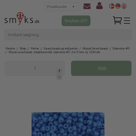
Smykke-DIY
Indtast søgning
Forside
/
Shop
/
Perler
/
Seed beads og små perler
/
Miyuki Seed beads
/
Størrelse #11
/
Miyuki seed bead, delphinium blå, størrelse #11, 2x1,5 mm, ca. 1200 stk.
Køb
+
-