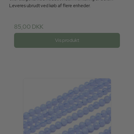
Leveres ubrudt ved køb af flere enheder.
85,00 DKK
Vis produkt