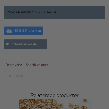
Model/Varenr.:
SB110-4484
Tilføj til Ønskeskyen
Tilføj til ønskeliste
Beskrivelse
Specifikationer
SB110-0413V
Relaterede produkter