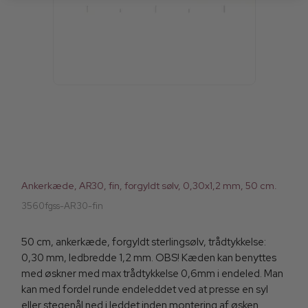
Ankerkæde, AR30, fin, forgyldt sølv, 0,30x1,2 mm, 50 cm.
3560fgss-AR30-fin
50 cm, ankerkæde, forgyldt sterlingsølv, trådtykkelse:
0,30 mm, ledbredde 1,2 mm. OBS! Kæden kan benyttes
med øskner med max trådtykkelse 0,6mm i endeled. Man
kan med fordel runde endeleddet ved at presse en syl
eller stegenål ned i leddet inden montering af øsken.