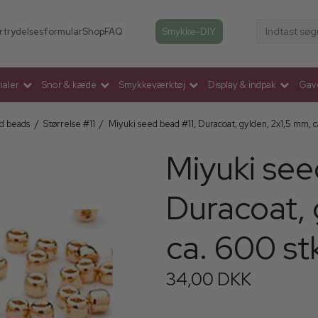
Indtast søg
Smykke-DIY
rtrydelsesformular
Shop
FAQ
aler
Snor & kæde
Smykkeværktøj
Display & indpak
Gav
d beads
/
Størrelse #11
/
Miyuki seed bead #11, Duracoat, gylden, 2x1,5 mm, ca
Miyuki see
Duracoat, 
ca. 600 stk
34,00 DKK