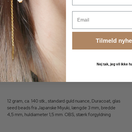
Email
Tilmeld nyh
Miyuki seed bead #6, Duracoat, gylden, 4,5x3 mm, ca. 140
Nej tak, jeg vil ikke
stk. 12g, høj slidstyrke
4202-6
12 gram, ca. 140 stk., standard guld nuance, Duracoat, glas
seed beads fra Japanske Miyuki, længde 3 mm, bredde
4,5 mm, huldiameter 1,5 mm. OBS, stærk forgyldning