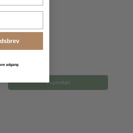
edsbrev
 have adgang
39,00 DKK
Vis produkt