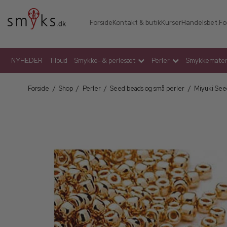
Forside
Kontakt & butik
Kurser
Handelsbet.
Fo
NYHEDER
Tilbud
Smykke- & perlesæt
Perler
Smykkemateri
Forside
/
Shop
/
Perler
/
Seed beads og små perler
/
Miyuki See