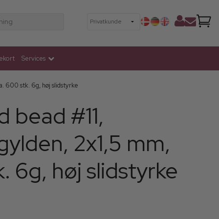
ning
ekort
Services
. 600 stk. 6g, høj slidstyrke
d bead #11,
gylden, 2x1,5 mm,
. 6g, høj slidstyrke