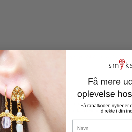
Miyuki seed bead, Duracoat, #8, gylden, 3x1,8 mm, ca. 480
stk. 12 gram
4202-8
Få mere ud
oplevelse hos
12 gram, ca. 480 stk., standard guldnuance, Duracot glas
seed beads fra Japanske Miyuki, længde 1,8 mm, bredde
Få rabatkoder, nyheder
3 mm, huldiameter 1 mm. OBS, stærk forgyldning
direkte i din i
Navn