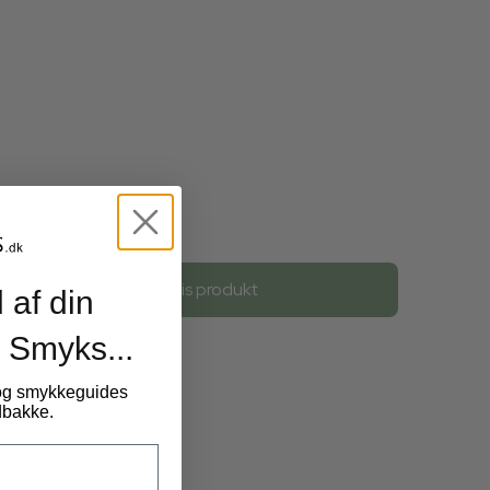
39,00 DKK
Vis produkt
 af din
 Smyks...
 og smykkeguides
ndbakke.