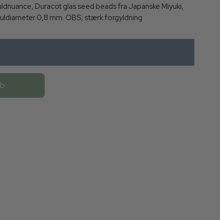
guldnuance, Duracot glas seed beads fra Japanske Miyuki,
uldiameter 0,8 mm. OBS, stærk forgyldning
øb