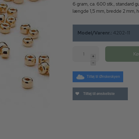
6 gram, ca. 600 stk., standard 
længde 1,5 mm, bredde 2 mm, h
Model/Varenr.:
4202-11
K
+
-
Tilføj til Ønskeskyen
Tilføj til ønskeliste