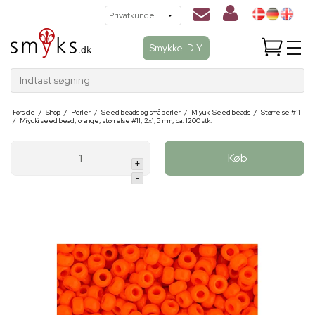
Smykke-DIY
Indtast søgning
Forside
/
Shop
/
Perler
/
Seed beads og små perler
/
Miyuki Seed beads
/
Størrelse #11
/
Miyuki seed bead, orange, størrelse #11, 2x1,5 mm, ca. 1200 stk.
Køb
+
-