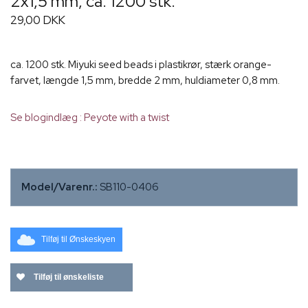
2x1,5 mm, ca. 1200 stk.
29,00 DKK
ca. 1200 stk. Miyuki seed beads i plastikrør, stærk orange-
farvet, længde 1,5 mm, bredde 2 mm, huldiameter 0,8 mm.
Se blogindlæg : Peyote with a twist
Model/Varenr.:
SB110-0406
Tilføj til Ønskeskyen
Tilføj til ønskeliste