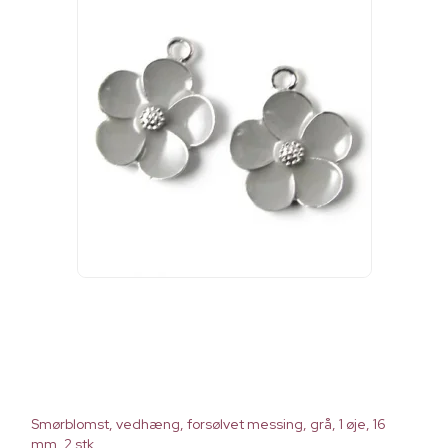
Smørblomst, vedhæng, forsølvet messing, grå, 1 øje, 16
mm, 2 stk