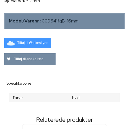
øjediameter 2 mm.
Model/Varenr.:
009641fgB-16mm
Tilføj til Ønskeskyen
Tilføj til ønskeliste
Specifikationer
Farve
Hvid
Relaterede produkter