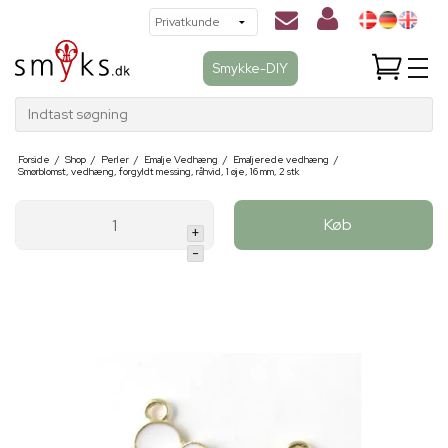
Smykke-DIY
Indtast søgning
Forside
/
Shop
/
Perler
/
Emalje Vedhæng
/
Emaljerede vedhæng
/
Smørblomst, vedhæng, forgyldt messing, råhvid, 1 øje, 16 mm, 2 stk
Køb
+
-