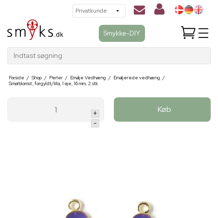
Smykke-DIY
Indtast søgning
Forside
/
Shop
/
Perler
/
Emalje Vedhæng
/
Emaljerede vedhæng
/
Smørblomst, forgyldt/lilla, 1 øje, 16 mm, 2 stk
Køb
+
-