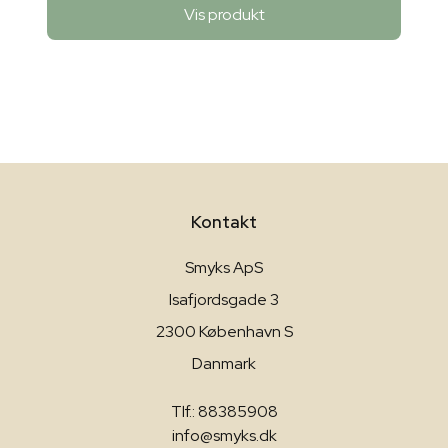
Vis produkt
Kontakt
Smyks ApS
Isafjordsgade 3
2300 København S
Danmark
Tlf.: 88385908
info@smyks.dk