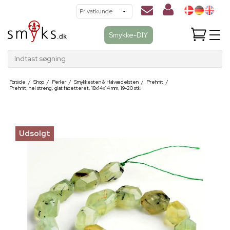
Smykke-DIY
Indtast søgning
Forside
/
Shop
/
Perler
/
Smykkesten & Halvædelsten
/
Prehnit
/
Prehnit, hel streng, glat facetteret, 18x14x14 mm, 19-20 stk.
Udsolgt