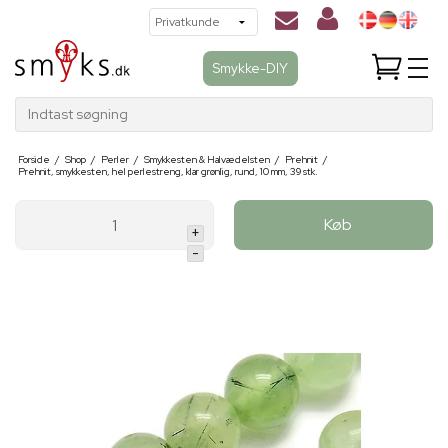
Smykke-DIY
Indtast søgning
Forside
/
Shop
/
Perler
/
Smykkesten & Halvædelsten
/
Prehnit
/
Prehnit, smykkesten, hel perlestreng, klar grønlig, rund, 10 mm, 39 stk.
Køb
+
-