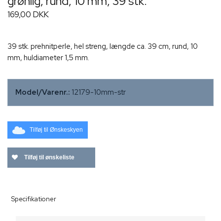
grønlig, rund, 10 mm, 39 stk.
169,00 DKK
39 stk. prehnitperle, hel streng, længde ca. 39 cm, rund, 10
mm, huldiameter 1,5 mm.
Model/Varenr.:
12179-10mm-str
Tilføj til Ønskeskyen
Tilføj til ønskeliste
Specifikationer