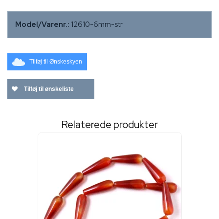
Model/Varenr.:
12610-6mm-str
Tilføj til Ønskeskyen
Tilføj til ønskeliste
Relaterede produkter