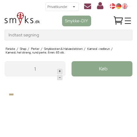
Smykke-DIY
Indtast søgning
Forside
/
Shop
/
Perler
/
Smykkesten & Halvædelsten
/
Karneol - rødbrun
/
Karneol, hel streng, rund perle, 6 mm. 65 stk.
Køb
+
-