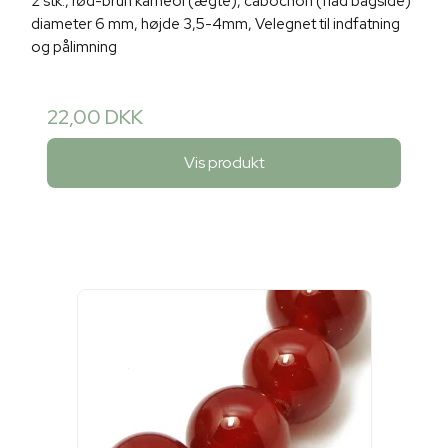
2 stk., rød-brun karneol (ægte), cabochon (flad bagside)
diameter 6 mm, højde 3,5-4mm, Velegnet til indfatning
og pålimning
22,00 DKK
Vis produkt