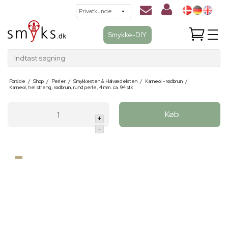
Smykke-DIY
Indtast søgning
Forside
/
Shop
/
Perler
/
Smykkesten & Halvædelsten
/
Karneol - rødbrun
/
Karneol, hel streng, rødbrun, rund perle, 4 mm. ca. 94 stk
Køb
+
-