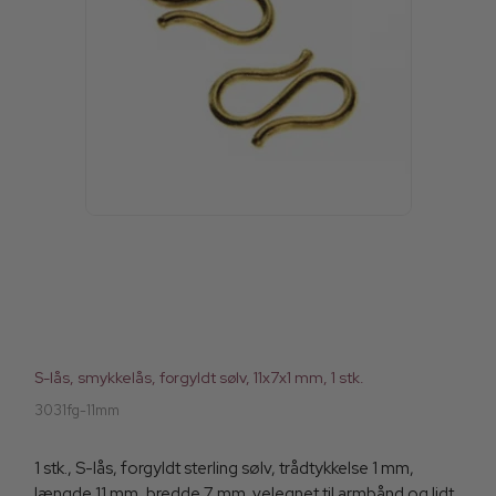
S-lås, smykkelås, forgyldt sølv, 11x7x1 mm, 1 stk.
3031fg-11mm
1 stk., S-lås, forgyldt sterling sølv, trådtykkelse 1 mm,
længde 11 mm, bredde 7 mm. velegnet til armbånd og lidt