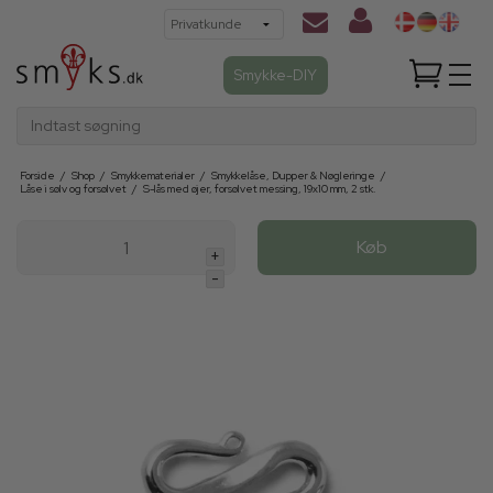
Smykke-DIY
Indtast søgning
Forside
/
Shop
/
Smykkematerialer
/
Smykkelåse, Dupper & Nøgleringe
/
Låse i sølv og forsølvet
/
S-lås med øjer, forsølvet messing, 19x10 mm, 2 stk.
Køb
+
-