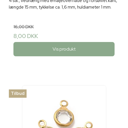
4 stk., vedhæng med emaljeoverflade og forsølvet kant,
længde 15 mm, tykkelse ca. 1,6 mm, huldiameter 1 mm.
16,00 DKK
8,00 DKK
Vis produkt
Tilbud