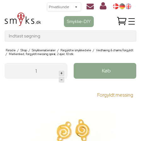
Smykke-DIY
Indtast søgning
Forside
/
Shop
/
Smykkematerialer
/
Forgyldte smykkedele
/
Vedhæng & charms forgyldt
/
Mellemled, forgyldt messing spiral, 2 øjer, 10 stk.
Køb
+
-
Forgyldt messing