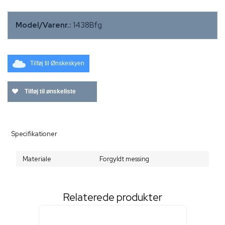
Model/Varenr.:
1438Bfg
Tilføj til Ønskeskyen
Tilføj til ønskeliste
Specifikationer
Materiale
Forgyldt messing
Relaterede produkter