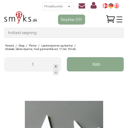
Smykke-DIY
Indtast søgning
Forside
/
Shop
/
Perler
/
Læderstjerner og hjerter
/
Storkøb, Skind-stjerne, hvid gennemfarvet, 17 mm, 50 stk.
Køb
+
-