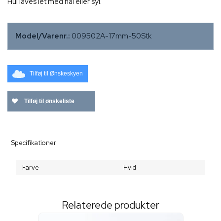
Hul laves let med nål eller syl.
Model/Varenr.:
009502A-17mm-50Stk
Tilføj til Ønskeskyen
Tilføj til ønskeliste
Specifikationer
Farve
Hvid
Relaterede produkter