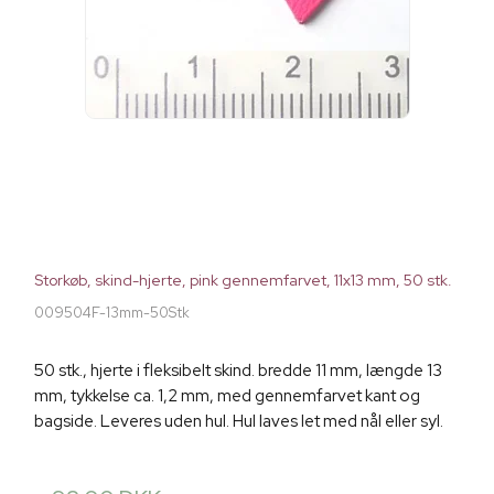
Storkøb, skind-hjerte, pink gennemfarvet, 11x13 mm, 50 stk.
009504F-13mm-50Stk
50 stk., hjerte i fleksibelt skind. bredde 11 mm, længde 13
mm, tykkelse ca. 1,2 mm, med gennemfarvet kant og
bagside. Leveres uden hul. Hul laves let med nål eller syl.