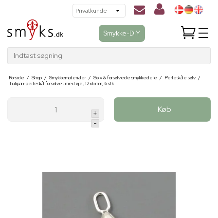
Smykke-DIY
Indtast søgning
Forside
/
Shop
/
Smykkematerialer
/
Sølv & forsølvede smykkedele
/
Perleskåle sølv
/
Tulipan-perleskål forsølvet med øje, 12x6 mm, 6 stk
Køb
+
-