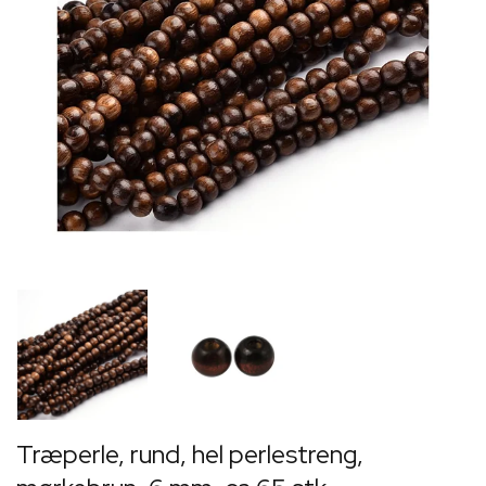
Træperle, rund, hel perlestreng,