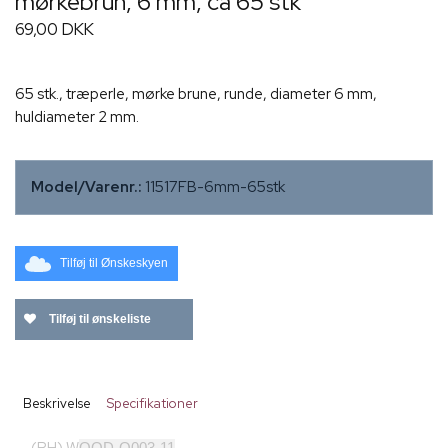
mørkebrun, 6 mm, ca 65 stk
69,00 DKK
65 stk., træperle, mørke brune, runde, diameter 6 mm,
huldiameter 2 mm.
Model/Varenr.:
11517FB-6mm-65stk
Tilføj til Ønskeskyen
Tilføj til ønskeliste
Beskrivelse
Specifikationer
OOD-Q003-11