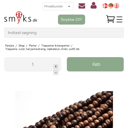
Smykke-DIY
Indtast søgning
Forside
/
Shop
/
Perler
/
Træperler & benperler
/
Træperle, rund, hel perlestreng, mørkebrun, 6 mm, ca 65 stk
Køb
+
-