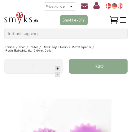
Smykke-DIY
Indtast søgning
Forside
/
Shop
/
Perler
/
Plastik, akryl & Resin
/
Blomsterperler
/
Resin, flad dahlia, lilla, 15x6 mm, 2 stk.
Køb
+
-